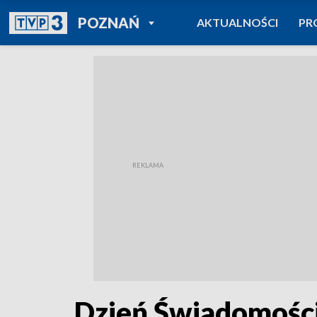
POWRÓT DO
POZNAŃ
AKTUALNOŚCI
PR
TVP REGIONY
Dzień Świadomości