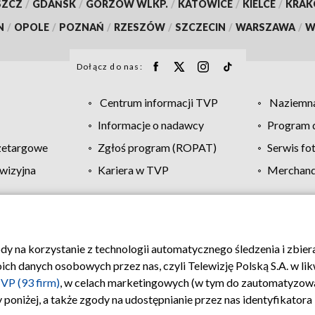
SZCZ
/
GDAŃSK
/
GORZÓW WLKP.
/
KATOWICE
/
KIELCE
/
KRA
N
/
OPOLE
/
POZNAŃ
/
RZESZÓW
/
SZCZECIN
/
WARSZAWA
/
W
Dołącz do nas:
Centrum informacji TVP
Naziemna
Informacje o nadawcy
Program d
zetargowe
Zgłoś program (ROPAT)
Serwis fo
wizyjna
Kariera w TVP
Merchandi
Polityka prywatności
Moje zgody
Pomoc
Biuro re
ody na korzystanie z technologii automatycznego śledzenia i zbie
 danych osobowych przez nas, czyli Telewizję Polską S.A. w likw
VP (93 firm)
, w celach marketingowych (w tym do zautomatyzow
 poniżej, a także zgody na udostępnianie przez nas identyfikator