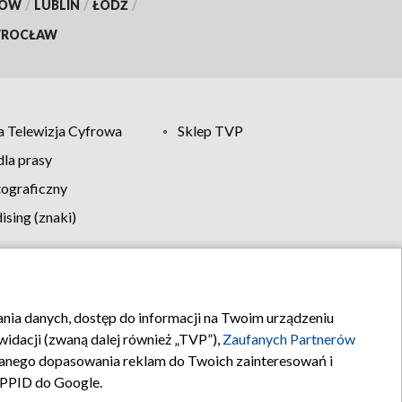
KÓW
/
LUBLIN
/
ŁÓDŹ
/
ROCŁAW
 Telewizja Cyfrowa
Sklep TVP
la prasy
tograficzny
sing (znaki)
klamy
Kontakt
rania danych, dostęp do informacji na Twoim urządzeniu
idacji (zwaną dalej również „TVP”),
Zaufanych Partnerów
anego dopasowania reklam do Twoich zainteresowań i
a PPID do Google.