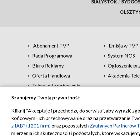
BIAŁYSTOK
/
BYDGO
OLSZTY
Abonament TVP
Emisja w TVP
Rada Programowa
System NOS
Biuro Reklamy
Ogłoszenie pr
Oferta Handlowa
Akademia Tele
Telegazeta ogłoszenia
Szanujemy Twoją prywatność
Regulamin TVP
Kliknij "Akceptuję i przechodzę do serwisu", aby wyrazić zg
końcowym i ich przechowywanie oraz na przetwarzanie Twoich
z IAB* (1201 firm)
oraz pozostałych
Zaufanych Partnerów T
mierzenia ich skuteczności) i pozostałych, które wskazujemy