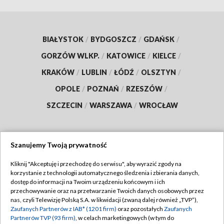
BIAŁYSTOK
/
BYDGOSZCZ
/
GDAŃSK
/
GORZÓW WLKP.
/
KATOWICE
/
KIELCE
/
KRAKÓW
/
LUBLIN
/
ŁÓDŹ
/
OLSZTYN
/
OPOLE
/
POZNAŃ
/
RZESZÓW
/
SZCZECIN
/
WARSZAWA
/
WROCŁAW
Szanujemy Twoją prywatność
Dołącz do nas:
Kliknij "Akceptuję i przechodzę do serwisu", aby wyrazić zgody na
korzystanie z technologii automatycznego śledzenia i zbierania danych,
TVP
dostęp do informacji na Twoim urządzeniu końcowym i ich
Abonament TVP
przechowywanie oraz na przetwarzanie Twoich danych osobowych przez
Regulamin TVP
nas, czyli Telewizję Polską S.A. w likwidacji (zwaną dalej również „TVP”),
Emisja w TVP
Zaufanych Partnerów z IAB* (1201 firm)
oraz pozostałych
Zaufanych
Polityka prywatności
Partnerów TVP (93 firm)
, w celach marketingowych (w tym do
Centrum informacji TVP