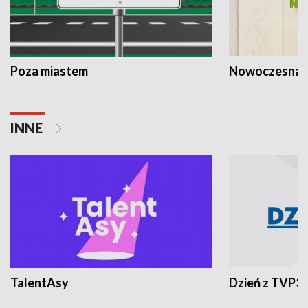
Poza miastem
Nowoczesna 
INNE
TalentAsy
Dzień z TVP3