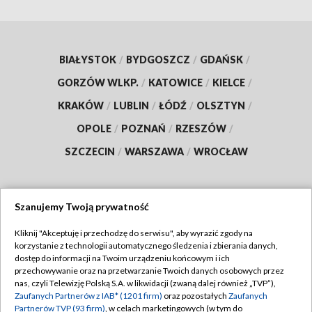
BIAŁYSTOK
/
BYDGOSZCZ
/
GDAŃSK
/
GORZÓW WLKP.
/
KATOWICE
/
KIELCE
/
KRAKÓW
/
LUBLIN
/
ŁÓDŹ
/
OLSZTYN
/
OPOLE
/
POZNAŃ
/
RZESZÓW
/
SZCZECIN
/
WARSZAWA
/
WROCŁAW
Szanujemy Twoją prywatność
Dołącz do nas:
Kliknij "Akceptuję i przechodzę do serwisu", aby wyrazić zgody na
korzystanie z technologii automatycznego śledzenia i zbierania danych,
TVP
dostęp do informacji na Twoim urządzeniu końcowym i ich
Abonament TVP
przechowywanie oraz na przetwarzanie Twoich danych osobowych przez
Regulamin TVP
nas, czyli Telewizję Polską S.A. w likwidacji (zwaną dalej również „TVP”),
Emisja w TVP
Polityka prywatności
Zaufanych Partnerów z IAB* (1201 firm)
oraz pozostałych
Zaufanych
Partnerów TVP (93 firm)
, w celach marketingowych (w tym do