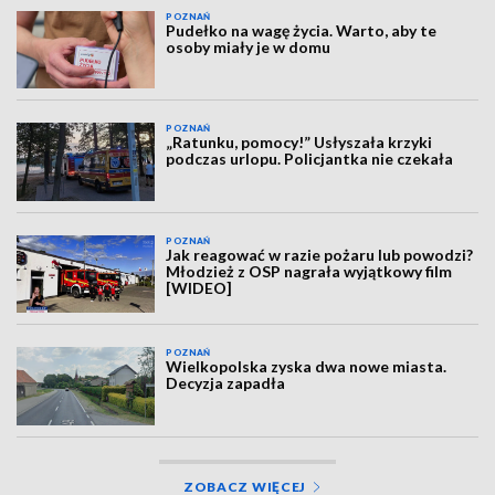
POZNAŃ
Pudełko na wagę życia. Warto, aby te
osoby miały je w domu
POZNAŃ
„Ratunku, pomocy!” Usłyszała krzyki
podczas urlopu. Policjantka nie czekała
POZNAŃ
Jak reagować w razie pożaru lub powodzi?
Młodzież z OSP nagrała wyjątkowy film
[WIDEO]
POZNAŃ
Wielkopolska zyska dwa nowe miasta.
Decyzja zapadła
ZOBACZ WIĘCEJ