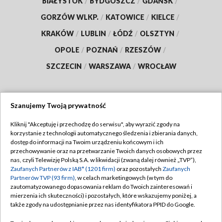
BIAŁYSTOK
/
BYDGOSZCZ
/
GDAŃSK
/
GORZÓW WLKP.
/
KATOWICE
/
KIELCE
/
KRAKÓW
/
LUBLIN
/
ŁÓDŹ
/
OLSZTYN
/
OPOLE
/
POZNAŃ
/
RZESZÓW
/
SZCZECIN
/
WARSZAWA
/
WROCŁAW
Szanujemy Twoją prywatność
Dołącz do nas:
Kliknij "Akceptuję i przechodzę do serwisu", aby wyrazić zgody na
korzystanie z technologii automatycznego śledzenia i zbierania danych,
TVP
dostęp do informacji na Twoim urządzeniu końcowym i ich
Abonament TVP
przechowywanie oraz na przetwarzanie Twoich danych osobowych przez
Regulamin TVP
nas, czyli Telewizję Polską S.A. w likwidacji (zwaną dalej również „TVP”),
Emisja w TVP
Zaufanych Partnerów z IAB* (1201 firm)
oraz pozostałych
Zaufanych
Polityka prywatności
Partnerów TVP (93 firm)
, w celach marketingowych (w tym do
Centrum informacji TVP
Moje zgody
zautomatyzowanego dopasowania reklam do Twoich zainteresowań i
mierzenia ich skuteczności) i pozostałych, które wskazujemy poniżej, a
Naziemna Telewizja Cyfrowa
Pomoc
także zgody na udostępnianie przez nas identyfikatora PPID do Google.
Sklep TVP
Biuro reklamy