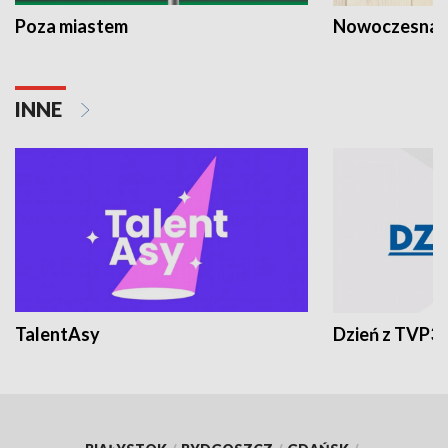
Poza miastem
Nowoczesna 
INNE
TalentAsy
Dzień z TVP3