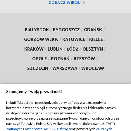
ZOBACZ WIĘCEJ
BIAŁYSTOK
/
BYDGOSZCZ
/
GDAŃSK
/
GORZÓW WLKP.
/
KATOWICE
/
KIELCE
/
KRAKÓW
/
LUBLIN
/
ŁÓDŹ
/
OLSZTYN
/
OPOLE
/
POZNAŃ
/
RZESZÓW
/
SZCZECIN
/
WARSZAWA
/
WROCŁAW
Szanujemy Twoją prywatność
Dołącz do nas:
Kliknij "Akceptuję i przechodzę do serwisu", aby wyrazić zgody na
korzystanie z technologii automatycznego śledzenia i zbierania danych,
TVP
dostęp do informacji na Twoim urządzeniu końcowym i ich
Abonament TVP
przechowywanie oraz na przetwarzanie Twoich danych osobowych przez
Regulamin TVP
nas, czyli Telewizję Polską S.A. w likwidacji (zwaną dalej również „TVP”),
Emisja w TVP
Polityka prywatności
Zaufanych Partnerów z IAB* (1201 firm)
oraz pozostałych
Zaufanych