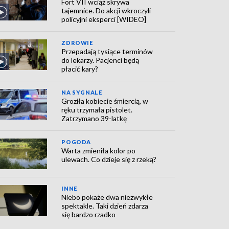
Fort VII wciąż skrywa
tajemnice. Do akcji wkroczyli
policyjni eksperci [WIDEO]
ZDROWIE
Przepadają tysiące terminów
do lekarzy. Pacjenci będą
płacić kary?
NA SYGNALE
Groziła kobiecie śmiercią, w
ręku trzymała pistolet.
Zatrzymano 39-latkę
POGODA
Warta zmieniła kolor po
ulewach. Co dzieje się z rzeką?
INNE
Niebo pokaże dwa niezwykłe
spektakle. Taki dzień zdarza
się bardzo rzadko