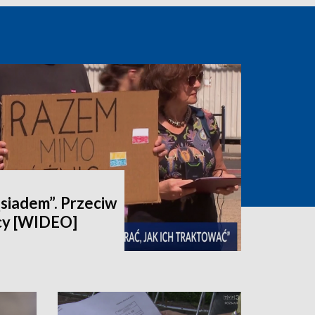
ąsiadem”. Przeciw
cy [WIDEO]