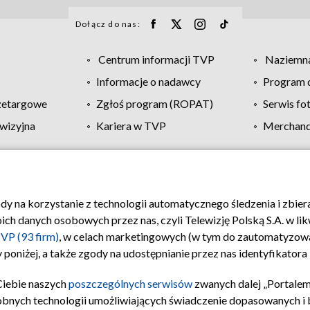
Dołącz do nas:
Centrum informacji TVP
Naziemna
Informacje o nadawcy
Program d
zetargowe
Zgłoś program (ROPAT)
Serwis fo
wizyjna
Kariera w TVP
Merchandi
Polityka prywatności
Moje zgody
Pomoc
Biuro re
ody na korzystanie z technologii automatycznego śledzenia i zbie
 danych osobowych przez nas, czyli Telewizję Polską S.A. w likw
VP (93 firm)
, w celach marketingowych (w tym do zautomatyzow
 poniżej, a także zgody na udostępnianie przez nas identyfikator
Ciebie naszych
poszczególnych serwisów
zwanych dalej „Portalem
obnych technologii umożliwiających świadczenie dopasowanych i be