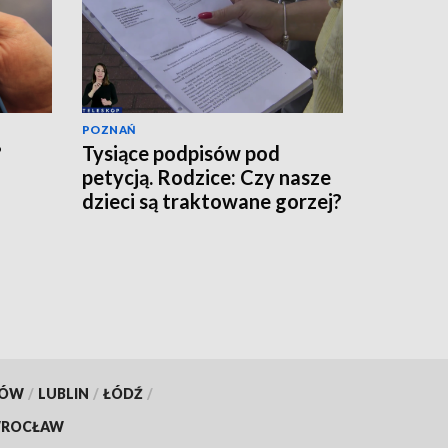
POZNAŃ
?
Tysiące podpisów pod
petycją. Rodzice: Czy nasze
dzieci są traktowane gorzej?
[WIDEO]
KÓW
/
LUBLIN
/
ŁÓDŹ
/
ROCŁAW