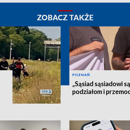
ZOBACZ TAKŻE
POZNAŃ
„Sąsiad sąsiadowi s
podziałom i przemo