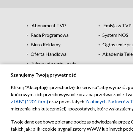
Abonament TVP
Emisja w TVP
Rada Programowa
System NOS
Biuro Reklamy
Ogłoszenie pr
Oferta Handlowa
Akademia Tele
Telegazeta ogłoszenia
Szanujemy Twoją prywatność
Regulamin TVP
Kliknij "Akceptuję i przechodzę do serwisu", aby wyrazić zg
końcowym i ich przechowywanie oraz na przetwarzanie Twoich
z IAB* (1201 firm)
oraz pozostałych
Zaufanych Partnerów T
mierzenia ich skuteczności) i pozostałych, które wskazujemy
Twoje dane osobowe zbierane podczas odwiedzania przez 
takich jak: pliki cookie, sygnalizatory WWW lub innych pod