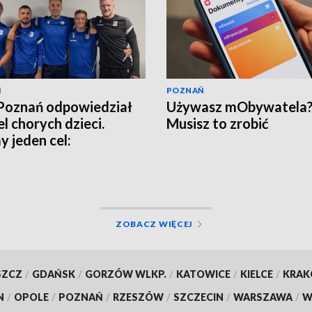
Ń
POZNAŃ
Poznań odpowiedział
Używasz mObywatela
el chorych dzieci.
Musisz to zrobić
 jeden cel:
ywanie”
ZOBACZ WIĘCEJ
SZCZ
/
GDAŃSK
/
GORZÓW WLKP.
/
KATOWICE
/
KIELCE
/
KRA
N
/
OPOLE
/
POZNAŃ
/
RZESZÓW
/
SZCZECIN
/
WARSZAWA
/
W