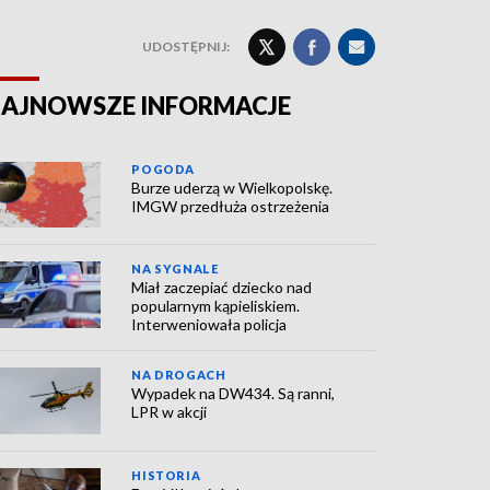
UDOSTĘPNIJ:
AJNOWSZE INFORMACJE
POGODA
Burze uderzą w Wielkopolskę.
IMGW przedłuża ostrzeżenia
NA SYGNALE
Miał zaczepiać dziecko nad
popularnym kąpieliskiem.
Interweniowała policja
NA DROGACH
Wypadek na DW434. Są ranni,
LPR w akcji
HISTORIA