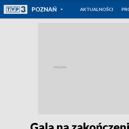
POWRÓT DO
POZNAŃ
AKTUALNOŚCI
PR
TVP REGIONY
Gala na zakończeni