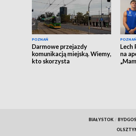
POZNAŃ
POZNA
Darmowe przejazdy
Lech 
komunikacją miejską. Wiemy,
na ap
kto skorzysta
„Mamy
wygr
BIAŁYSTOK
/
BYDGO
OLSZTY