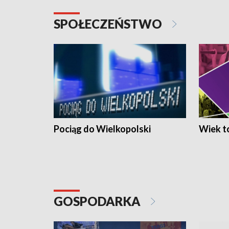
SPOŁECZEŃSTWO
Pociąg do Wielkopolski
Wiek to
GOSPODARKA