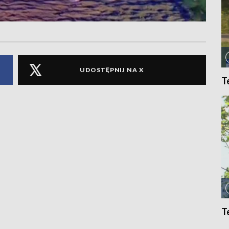
UDOSTĘPNIJ NA X
T
T