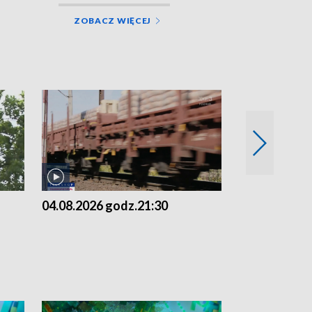
ZOBACZ WIĘCEJ
04.08.2026 godz.21:30
04.08.2026 g