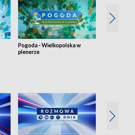
Pogoda - Wielkopolska w
Eko prognoza
plenerze