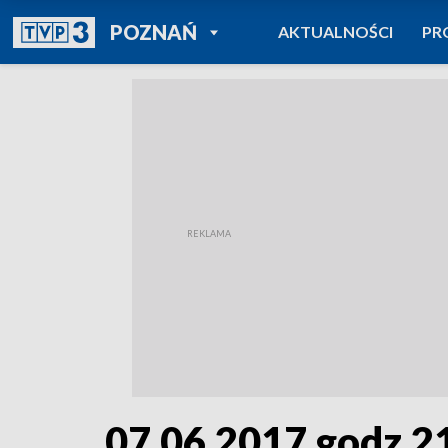
POWRÓT DO
POZNAŃ
AKTUALNOŚCI
PR
TVP REGIONY
07.06.2017 godz.2