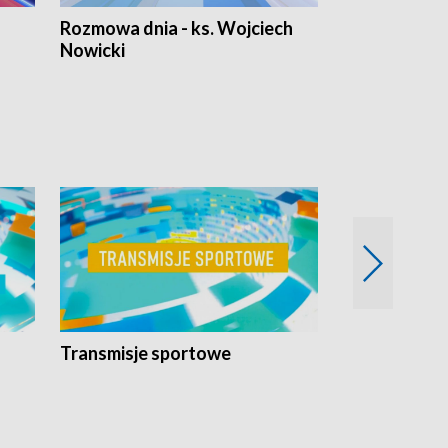
Rozmowa dnia - ks. Wojciech
Euro Fakty
Nowicki
Transmisje sportowe
Reportaże s