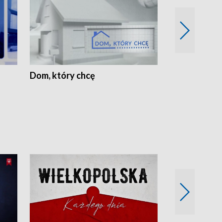
Dom, który chcę
Biznes Wielk