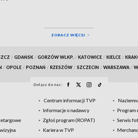
ZOBACZ WIĘCEJ
SZCZ
/
GDAŃSK
/
GORZÓW WLKP.
/
KATOWICE
/
KIELCE
/
KRA
N
/
OPOLE
/
POZNAŃ
/
RZESZÓW
/
SZCZECIN
/
WARSZAWA
/
W
Dołącz do nas:
Centrum informacji TVP
Naziemna
Informacje o nadawcy
Program d
zetargowe
Zgłoś program (ROPAT)
Serwis fo
wizyjna
Kariera w TVP
Merchandi