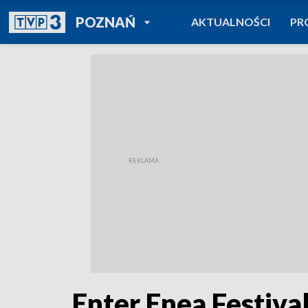
POWRÓT DO
POZNAŃ
AKTUALNOŚCI
PR
TVP REGIONY
Enter Enea Festiva