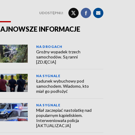
UDOSTĘPNIJ:
AJNOWSZE INFORMACJE
NA DROGACH
Groźny wypadek trzech
samochodów. Są ranni
[ZDJĘCIA]
NA SYGNALE
Ładunek wybuchowy pod
samochodem. Wiadomo, kto
miał go podłożyć
NA SYGNALE
Miał zaczepiać nastolatkę nad
popularnym kąpieliskiem.
Interweniowała policja
[AKTUALIZACJA]