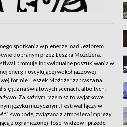
znego spotkania w plenerze, nad Jeziorem
stwie dobranym przez Leszka Możdżera,
estiwal promuje indywidualne poszukiwania w
ej energii oscylującej wokół jazzowej
rowej formie. Leszek Możdżer zaprasza na
ł się już na światowych scenach, albo tych,
a żywo. Za każdym razem są to wyjątkowe
nym języku muzycznym. Festiwal łączy w
ość i swobodę, związaną z atmosferą imprezy
ącą z ograniczonej ilości widzów i przede