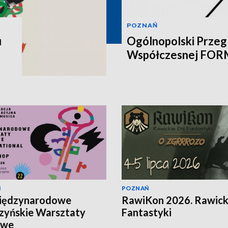
POZNAŃ
u
Ogólnopolski Przegl
Współczesnej FO
Ń
POZNAŃ
Międzynarodowe
RawiKon 2026. Rawick
zyńskie Warsztaty
Fantastyki
owe