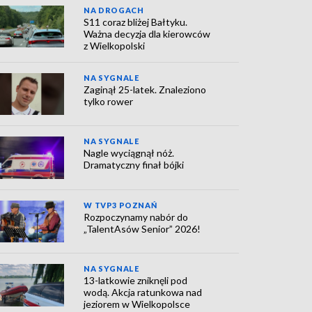
NA DROGACH
S11 coraz bliżej Bałtyku.
Ważna decyzja dla kierowców
z Wielkopolski
NA SYGNALE
Zaginął 25-latek. Znaleziono
tylko rower
NA SYGNALE
Nagle wyciągnął nóż.
Dramatyczny finał bójki
W TVP3 POZNAŃ
Rozpoczynamy nabór do
„TalentAsów Senior” 2026!
NA SYGNALE
13-latkowie zniknęli pod
wodą. Akcja ratunkowa nad
jeziorem w Wielkopolsce