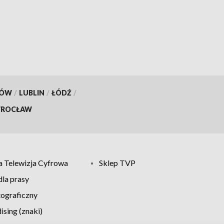
KÓW
/
LUBLIN
/
ŁÓDŹ
/
ROCŁAW
 Telewizja Cyfrowa
Sklep TVP
la prasy
tograficzny
sing (znaki)