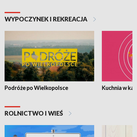
WYPOCZYNEK I REKREACJA
Podróże po Wielkopolsce
Kuchnia w ka
ROLNICTWO I WIEŚ