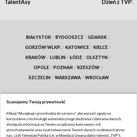
TalentAsy
Dzień z TVP3
BIAŁYSTOK
/
BYDGOSZCZ
/
GDAŃSK
/
GORZÓW WLKP.
/
KATOWICE
/
KIELCE
/
KRAKÓW
/
LUBLIN
/
ŁÓDŹ
/
OLSZTYN
/
OPOLE
/
POZNAŃ
/
RZESZÓW
/
SZCZECIN
/
WARSZAWA
/
WROCŁAW
Szanujemy Twoją prywatność
Dołącz do nas:
Kliknij "Akceptuję i przechodzę do serwisu", aby wyrazić zgody na
korzystanie z technologii automatycznego śledzenia i zbierania danych,
TVP
dostęp do informacji na Twoim urządzeniu końcowym i ich
Abonament TVP
przechowywanie oraz na przetwarzanie Twoich danych osobowych przez
Regulamin TVP
nas, czyli Telewizję Polską S.A. w likwidacji (zwaną dalej również „TVP”),