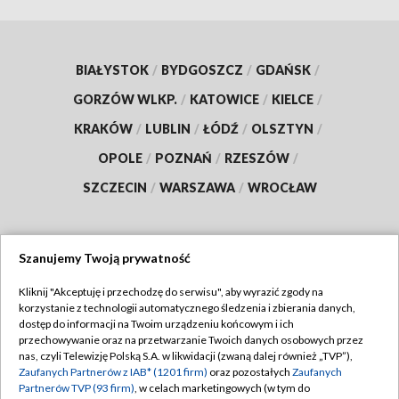
BIAŁYSTOK
/
BYDGOSZCZ
/
GDAŃSK
/
GORZÓW WLKP.
/
KATOWICE
/
KIELCE
/
KRAKÓW
/
LUBLIN
/
ŁÓDŹ
/
OLSZTYN
/
OPOLE
/
POZNAŃ
/
RZESZÓW
/
SZCZECIN
/
WARSZAWA
/
WROCŁAW
Szanujemy Twoją prywatność
Dołącz do nas:
Kliknij "Akceptuję i przechodzę do serwisu", aby wyrazić zgody na
korzystanie z technologii automatycznego śledzenia i zbierania danych,
TVP
dostęp do informacji na Twoim urządzeniu końcowym i ich
Abonament TVP
przechowywanie oraz na przetwarzanie Twoich danych osobowych przez
Regulamin TVP
nas, czyli Telewizję Polską S.A. w likwidacji (zwaną dalej również „TVP”),
Emisja w TVP
Zaufanych Partnerów z IAB* (1201 firm)
oraz pozostałych
Zaufanych
Polityka prywatności
Partnerów TVP (93 firm)
, w celach marketingowych (w tym do
Centrum informacji TVP