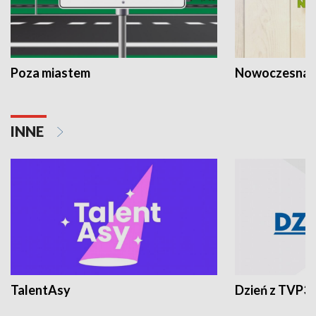
Poza miastem
Nowoczesna 
INNE
TalentAsy
Dzień z TVP3