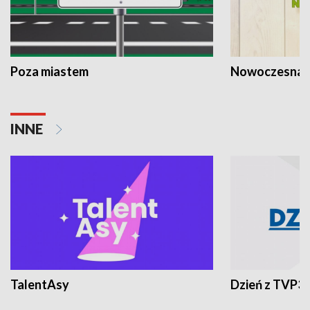
Poza miastem
Nowoczesna 
INNE
TalentAsy
Dzień z TVP3