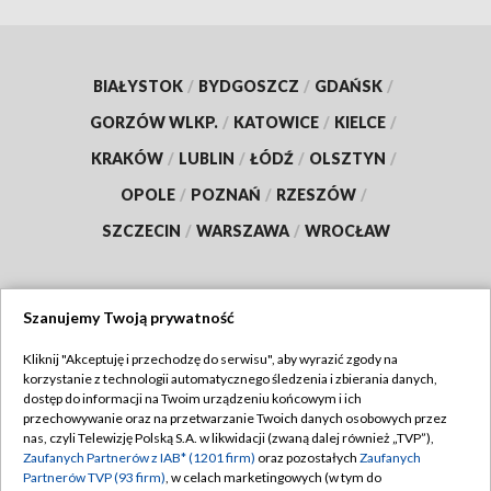
BIAŁYSTOK
/
BYDGOSZCZ
/
GDAŃSK
/
GORZÓW WLKP.
/
KATOWICE
/
KIELCE
/
KRAKÓW
/
LUBLIN
/
ŁÓDŹ
/
OLSZTYN
/
OPOLE
/
POZNAŃ
/
RZESZÓW
/
SZCZECIN
/
WARSZAWA
/
WROCŁAW
Szanujemy Twoją prywatność
Dołącz do nas:
Kliknij "Akceptuję i przechodzę do serwisu", aby wyrazić zgody na
korzystanie z technologii automatycznego śledzenia i zbierania danych,
TVP
dostęp do informacji na Twoim urządzeniu końcowym i ich
Abonament TVP
przechowywanie oraz na przetwarzanie Twoich danych osobowych przez
Regulamin TVP
nas, czyli Telewizję Polską S.A. w likwidacji (zwaną dalej również „TVP”),
Emisja w TVP
Zaufanych Partnerów z IAB* (1201 firm)
oraz pozostałych
Zaufanych
Polityka prywatności
Partnerów TVP (93 firm)
, w celach marketingowych (w tym do
Centrum informacji TVP