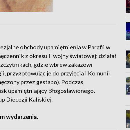
ezjalne obchody upamiętnienia w Parafii w
męczennik z okresu II wojny światowej; działał
w Szczytnikach, gdzie wbrew zakazowi
gii, przygotowując je do przyjęcia I Komunii
amęczony przez gestapo). Podczas
lisk upamiętniający Błogosławionego.
 Diecezji Kaliskiej.
m wydarzenia.