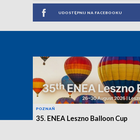
UDOSTĘPNIJ NA FACEBOOKU
POZNAŃ
35. ENEA Leszno Balloon Cup