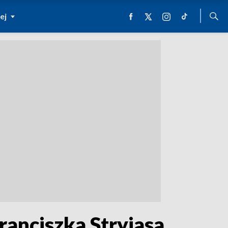
ej
anciszka Stryjasa