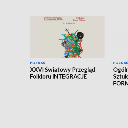
POZNAŃ
POZNA
XXVI Światowy Przegląd
Ogóln
Folkloru INTEGRACJE
Sztuk
FOR