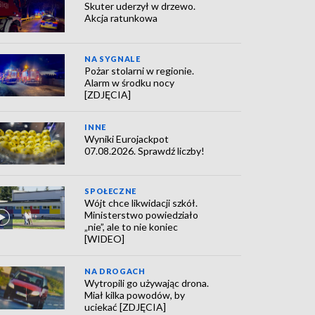
Skuter uderzył w drzewo.
Akcja ratunkowa
NA SYGNALE
Pożar stolarni w regionie.
Alarm w środku nocy
[ZDJĘCIA]
INNE
Wyniki Eurojackpot
07.08.2026. Sprawdź liczby!
SPOŁECZNE
Wójt chce likwidacji szkół.
Ministerstwo powiedziało
„nie”, ale to nie koniec
[WIDEO]
NA DROGACH
Wytropili go używając drona.
Miał kilka powodów, by
uciekać [ZDJĘCIA]