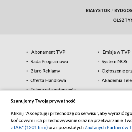
BIAŁYSTOK
/
BYDGO
OLSZTY
Abonament TVP
Emisja w TVP
Rada Programowa
System NOS
Biuro Reklamy
Ogłoszenie pr
Oferta Handlowa
Akademia Tele
Telegazeta ogłoszenia
Szanujemy Twoją prywatność
Regulamin TVP
Kliknij "Akceptuję i przechodzę do serwisu", aby wyrazić zg
końcowym i ich przechowywanie oraz na przetwarzanie Twoich
z IAB* (1201 firm)
oraz pozostałych
Zaufanych Partnerów T