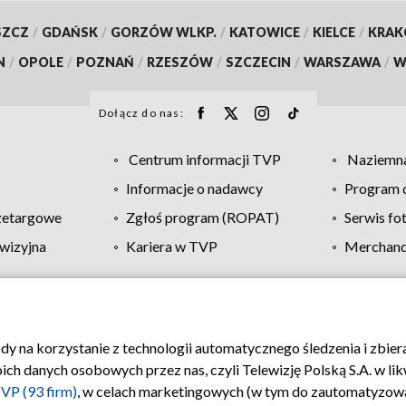
SZCZ
/
GDAŃSK
/
GORZÓW WLKP.
/
KATOWICE
/
KIELCE
/
KRA
N
/
OPOLE
/
POZNAŃ
/
RZESZÓW
/
SZCZECIN
/
WARSZAWA
/
W
Dołącz do nas:
Centrum informacji TVP
Naziemna
Informacje o nadawcy
Program d
zetargowe
Zgłoś program (ROPAT)
Serwis fo
wizyjna
Kariera w TVP
Merchandi
Polityka prywatności
Moje zgody
Pomoc
Biuro re
ody na korzystanie z technologii automatycznego śledzenia i zbie
 danych osobowych przez nas, czyli Telewizję Polską S.A. w likw
VP (93 firm)
, w celach marketingowych (w tym do zautomatyzow