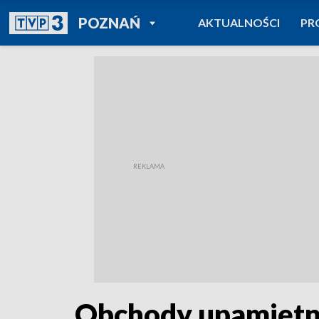
POWRÓT DO
POZNAŃ
AKTUALNOŚCI
PR
TVP REGIONY
Obchody upamiętni