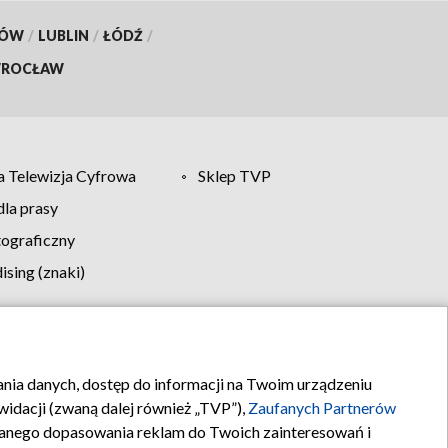
KÓW
/
LUBLIN
/
ŁÓDŹ
/
ROCŁAW
 Telewizja Cyfrowa
Sklep TVP
la prasy
tograficzny
sing (znaki)
klamy
Kontakt
rania danych, dostęp do informacji na Twoim urządzeniu
idacji (zwaną dalej również „TVP”),
Zaufanych Partnerów
anego dopasowania reklam do Twoich zainteresowań i