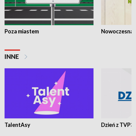
Poza miastem
Nowoczesna 
INNE
TalentAsy
Dzień z TVP3