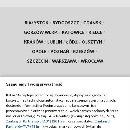
BIAŁYSTOK
/
BYDGOSZCZ
/
GDAŃSK
/
GORZÓW WLKP.
/
KATOWICE
/
KIELCE
/
KRAKÓW
/
LUBLIN
/
ŁÓDŹ
/
OLSZTYN
/
OPOLE
/
POZNAŃ
/
RZESZÓW
/
SZCZECIN
/
WARSZAWA
/
WROCŁAW
Szanujemy Twoją prywatność
Dołącz do nas:
Kliknij "Akceptuję i przechodzę do serwisu", aby wyrazić zgody na
korzystanie z technologii automatycznego śledzenia i zbierania danych,
TVP
dostęp do informacji na Twoim urządzeniu końcowym i ich
Abonament TVP
przechowywanie oraz na przetwarzanie Twoich danych osobowych przez
Regulamin TVP
nas, czyli Telewizję Polską S.A. w likwidacji (zwaną dalej również „TVP”),
Emisja w TVP
Zaufanych Partnerów z IAB* (1201 firm)
oraz pozostałych
Zaufanych
Polityka prywatności
Partnerów TVP (93 firm)
, w celach marketingowych (w tym do
Centrum informacji TVP