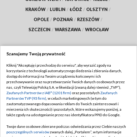
KRAKÓW
/
LUBLIN
/
ŁÓDŹ
/
OLSZTYN
/
OPOLE
/
POZNAŃ
/
RZESZÓW
/
SZCZECIN
/
WARSZAWA
/
WROCŁAW
Szanujemy Twoją prywatność
Dołącz do nas:
Kliknij "Akceptuję i przechodzę do serwisu", aby wyrazić zgody na
korzystanie z technologii automatycznego śledzenia i zbierania danych,
TVP
dostęp do informacji na Twoim urządzeniu końcowym i ich
Abonament TVP
przechowywanie oraz na przetwarzanie Twoich danych osobowych przez
Regulamin TVP
nas, czyli Telewizję Polską S.A. w likwidacji (zwaną dalej również „TVP”),
Emisja w TVP
Polityka prywatności
Zaufanych Partnerów z IAB* (1201 firm)
oraz pozostałych
Zaufanych
Partnerów TVP (93 firm)
, w celach marketingowych (w tym do
Centrum informacji TVP
Moje zgody
zautomatyzowanego dopasowania reklam do Twoich zainteresowań i
mierzenia ich skuteczności) i pozostałych, które wskazujemy poniżej, a
Naziemna Telewizja Cyfrowa
Pomoc
także zgody na udostępnianie przez nas identyfikatora PPID do Google.
Sklep TVP
Biuro reklamy
Twoje dane osobowe zbierane podczas odwiedzania przez Ciebie naszych
Rada Programowa
Kontakt
poszczególnych serwisów
zwanych dalej „Portalem”, w tym informacje