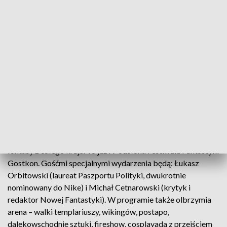
fot.
24-25.06.2017, Gostyń
W sobotę 24 i w niedzielę 25 czerwca 2017 roku do Gostynia
zjadą się miłośnicy literatury, komiksu, filmu, gier i sztuki
fantasy z całego kraju. To już IV odsłona Festiwalu Fantastyki
Gostkon. Gośćmi specjalnymi wydarzenia będą: Łukasz
Orbitowski (laureat Paszportu Polityki, dwukrotnie
nominowany do Nike) i Michał Cetnarowski (krytyk i
redaktor Nowej Fantastyki). W programie także olbrzymia
arena – walki templariuszy, wikingów, postapo,
dalekowschodnie sztuki, fireshow, cosplayada z przejściem