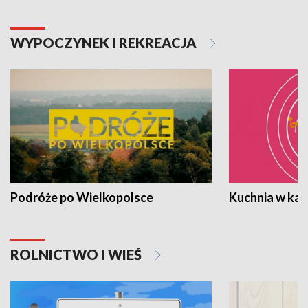
WYPOCZYNEK I REKREACJA
Podróże po Wielkopolsce
Kuchnia w ka
ROLNICTWO I WIEŚ