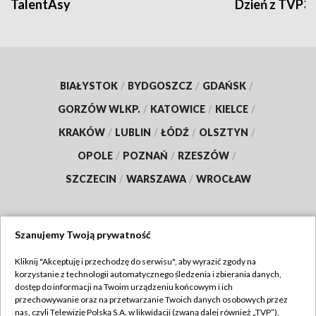
TalentAsy
Dzień z TVP3
BIAŁYSTOK
/
BYDGOSZCZ
/
GDAŃSK
/
GORZÓW WLKP.
/
KATOWICE
/
KIELCE
/
KRAKÓW
/
LUBLIN
/
ŁÓDŹ
/
OLSZTYN
/
OPOLE
/
POZNAŃ
/
RZESZÓW
/
SZCZECIN
/
WARSZAWA
/
WROCŁAW
Szanujemy Twoją prywatność
Dołącz do nas:
Kliknij "Akceptuję i przechodzę do serwisu", aby wyrazić zgody na
korzystanie z technologii automatycznego śledzenia i zbierania danych,
TVP
dostęp do informacji na Twoim urządzeniu końcowym i ich
Abonament TVP
przechowywanie oraz na przetwarzanie Twoich danych osobowych przez
Regulamin TVP
nas, czyli Telewizję Polską S.A. w likwidacji (zwaną dalej również „TVP”),