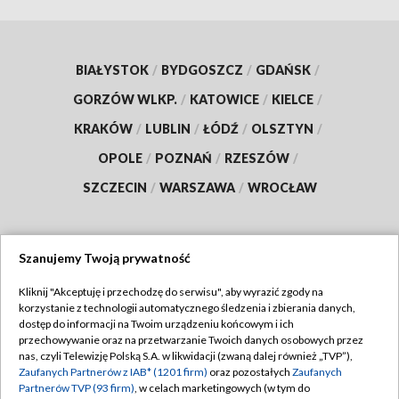
BIAŁYSTOK
/
BYDGOSZCZ
/
GDAŃSK
/
GORZÓW WLKP.
/
KATOWICE
/
KIELCE
/
KRAKÓW
/
LUBLIN
/
ŁÓDŹ
/
OLSZTYN
/
OPOLE
/
POZNAŃ
/
RZESZÓW
/
SZCZECIN
/
WARSZAWA
/
WROCŁAW
Szanujemy Twoją prywatność
Dołącz do nas:
Kliknij "Akceptuję i przechodzę do serwisu", aby wyrazić zgody na
korzystanie z technologii automatycznego śledzenia i zbierania danych,
TVP
dostęp do informacji na Twoim urządzeniu końcowym i ich
Abonament TVP
przechowywanie oraz na przetwarzanie Twoich danych osobowych przez
Regulamin TVP
nas, czyli Telewizję Polską S.A. w likwidacji (zwaną dalej również „TVP”),
Emisja w TVP
Zaufanych Partnerów z IAB* (1201 firm)
oraz pozostałych
Zaufanych
Polityka prywatności
Partnerów TVP (93 firm)
, w celach marketingowych (w tym do
Centrum informacji TVP