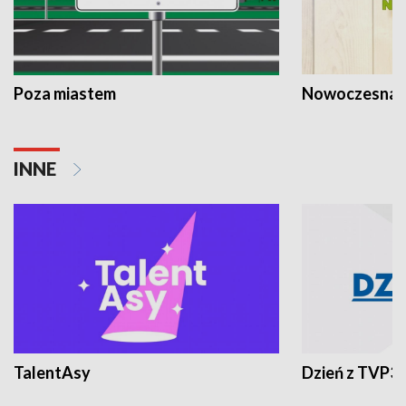
Poza miastem
Nowoczesna 
INNE
TalentAsy
Dzień z TVP3