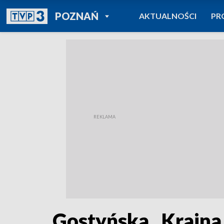
POWRÓT DO
POZNAŃ
AKTUALNOŚCI
PR
TVP REGIONY
Gostyńska „Krain