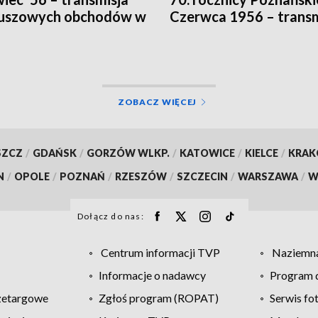
euszowych obchodów w
Czerwca 1956 – transm
 Poznań
w TVP3 Poznań
ZOBACZ WIĘCEJ
SZCZ
/
GDAŃSK
/
GORZÓW WLKP.
/
KATOWICE
/
KIELCE
/
KRA
N
/
OPOLE
/
POZNAŃ
/
RZESZÓW
/
SZCZECIN
/
WARSZAWA
/
W
Dołącz do nas:
Centrum informacji TVP
Naziemna
Informacje o nadawcy
Program d
zetargowe
Zgłoś program (ROPAT)
Serwis fo