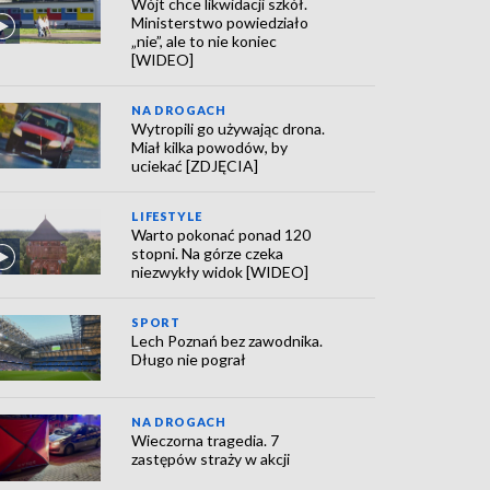
Wójt chce likwidacji szkół.
Ministerstwo powiedziało
„nie”, ale to nie koniec
[WIDEO]
NA DROGACH
Wytropili go używając drona.
Miał kilka powodów, by
uciekać [ZDJĘCIA]
LIFESTYLE
Warto pokonać ponad 120
stopni. Na górze czeka
niezwykły widok [WIDEO]
SPORT
Lech Poznań bez zawodnika.
Długo nie pograł
NA DROGACH
Wieczorna tragedia. 7
zastępów straży w akcji