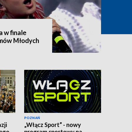
 w finale
tmów Młodych
POZNAŃ
zji
„Włącz Sport” - nowy
iego
program sportowy na