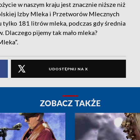
ycie w naszym kraju jest znacznie niższe niż
olskiej Izby Mleka i Przetworów Mlecznych
 tylko 181 litrów mleka, podczas gdy średnia
ów. Dlaczego pijemy tak mało mleka?
Mleka”.
UDOSTĘPNIJ NA X
ZOBACZ TAKŻE