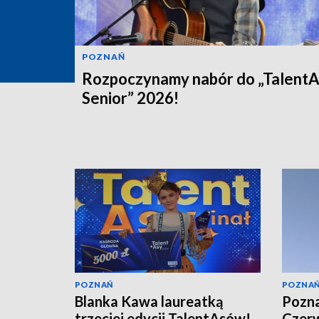
POZNAŃ
Rozpoczynamy nabór do „Talent
Senior” 2026!
POZNAŃ
POZNA
Blanka Kawa laureatką
Pozna
trzeciej edycji TalentAsów!
Czerw