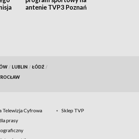
isja
antenie TVP3 Poznań
KÓW
/
LUBLIN
/
ŁÓDŹ
/
ROCŁAW
 Telewizja Cyfrowa
Sklep TVP
la prasy
tograficzny