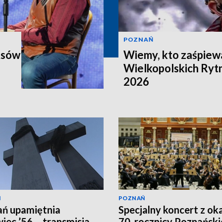
POZNAŃ
Asów
Wiemy, kto zaśpiewa
Wielkopolskich Ry
2026
Ń
POZNAŃ
ń upamiętnia
Specjalny koncert z oka
iec ’56 – transmisja
70. rocznicy Poznańsk