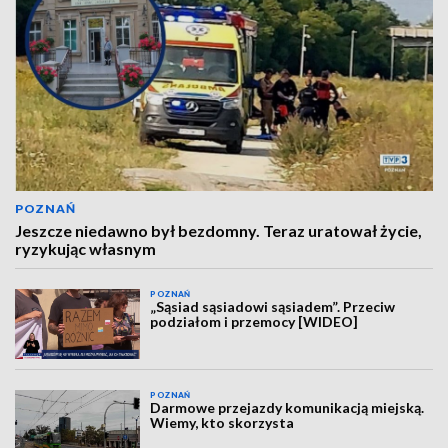
POZNAŃ
Jeszcze niedawno był bezdomny. Teraz uratował życie,
ryzykując własnym
POZNAŃ
„Sąsiad sąsiadowi sąsiadem”. Przeciw
podziałom i przemocy [WIDEO]
POZNAŃ
Darmowe przejazdy komunikacją miejską.
Wiemy, kto skorzysta