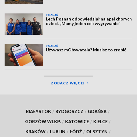
POZNAŃ
Lech Poznań odpowiedział na apel chorych
dzieci. „Mamy jeden cel: wygrywanie”
POZNAŃ
Używasz mObywatela? Musisz to zrobić
ZOBACZ WIĘCEJ
BIAŁYSTOK
/
BYDGOSZCZ
/
GDAŃSK
/
GORZÓW WLKP.
/
KATOWICE
/
KIELCE
/
KRAKÓW
/
LUBLIN
/
ŁÓDŹ
/
OLSZTYN
/