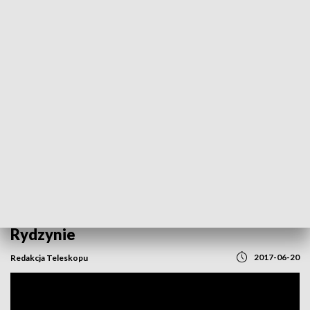
POWRÓT DO
POZNAŃ
TVP REGIONY
Związkowcy z Solidarności obradują w
Rydzynie
2017-06-20
Redakcja Teleskopu