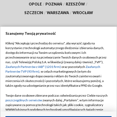
OPOLE
/
POZNAŃ
/
RZESZÓW
/
SZCZECIN
/
WARSZAWA
/
WROCŁAW
Szanujemy Twoją prywatność
Dołącz do nas:
Kliknij "Akceptuję i przechodzę do serwisu", aby wyrazić zgody na
korzystanie z technologii automatycznego śledzenia i zbierania danych,
TVP
dostęp do informacji na Twoim urządzeniu końcowym i ich
Abonament TVP
przechowywanie oraz na przetwarzanie Twoich danych osobowych przez
Regulamin TVP
nas, czyli Telewizję Polską S.A. w likwidacji (zwaną dalej również „TVP”),
Emisja w TVP
Polityka prywatności
Zaufanych Partnerów z IAB* (1201 firm)
oraz pozostałych
Zaufanych
Partnerów TVP (93 firm)
, w celach marketingowych (w tym do
Centrum informacji TVP
Moje zgody
zautomatyzowanego dopasowania reklam do Twoich zainteresowań i
mierzenia ich skuteczności) i pozostałych, które wskazujemy poniżej, a
Naziemna Telewizja Cyfrowa
Pomoc
także zgody na udostępnianie przez nas identyfikatora PPID do Google.
Sklep TVP
Biuro reklamy
Twoje dane osobowe zbierane podczas odwiedzania przez Ciebie naszych
Rada Programowa
Kontakt
poszczególnych serwisów
zwanych dalej „Portalem”, w tym informacje
zapisywane za pomocą technologii takich jak: pliki cookie, sygnalizatory
System NOS
WWW lub innych podobnych technologii umożliwiających świadczenie
dopasowanych i bezpiecznych usług, personalizację treści oraz reklam,
Informacje o nadawcy