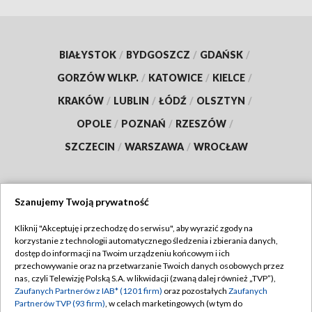
BIAŁYSTOK
/
BYDGOSZCZ
/
GDAŃSK
/
GORZÓW WLKP.
/
KATOWICE
/
KIELCE
/
KRAKÓW
/
LUBLIN
/
ŁÓDŹ
/
OLSZTYN
/
OPOLE
/
POZNAŃ
/
RZESZÓW
/
SZCZECIN
/
WARSZAWA
/
WROCŁAW
Szanujemy Twoją prywatność
Dołącz do nas:
Kliknij "Akceptuję i przechodzę do serwisu", aby wyrazić zgody na
korzystanie z technologii automatycznego śledzenia i zbierania danych,
TVP
dostęp do informacji na Twoim urządzeniu końcowym i ich
Abonament TVP
przechowywanie oraz na przetwarzanie Twoich danych osobowych przez
Regulamin TVP
nas, czyli Telewizję Polską S.A. w likwidacji (zwaną dalej również „TVP”),
Emisja w TVP
Zaufanych Partnerów z IAB* (1201 firm)
oraz pozostałych
Zaufanych
Polityka prywatności
Partnerów TVP (93 firm)
, w celach marketingowych (w tym do
Centrum informacji TVP