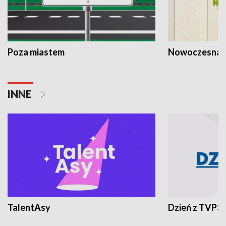
Poza miastem
Nowoczesna 
INNE
TalentAsy
Dzień z TVP3