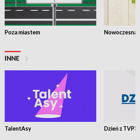
Poza miastem
Nowoczesna 
INNE
TalentAsy
Dzień z TVP3