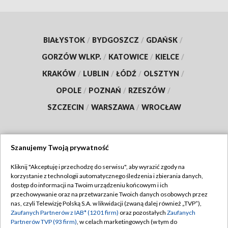
BIAŁYSTOK
/
BYDGOSZCZ
/
GDAŃSK
/
GORZÓW WLKP.
/
KATOWICE
/
KIELCE
/
KRAKÓW
/
LUBLIN
/
ŁÓDŹ
/
OLSZTYN
/
OPOLE
/
POZNAŃ
/
RZESZÓW
/
SZCZECIN
/
WARSZAWA
/
WROCŁAW
Szanujemy Twoją prywatność
Dołącz do nas:
Kliknij "Akceptuję i przechodzę do serwisu", aby wyrazić zgody na
korzystanie z technologii automatycznego śledzenia i zbierania danych,
TVP
dostęp do informacji na Twoim urządzeniu końcowym i ich
Abonament TVP
przechowywanie oraz na przetwarzanie Twoich danych osobowych przez
Regulamin TVP
nas, czyli Telewizję Polską S.A. w likwidacji (zwaną dalej również „TVP”),
Emisja w TVP
Zaufanych Partnerów z IAB* (1201 firm)
oraz pozostałych
Zaufanych
Polityka prywatności
Partnerów TVP (93 firm)
, w celach marketingowych (w tym do
Centrum informacji TVP