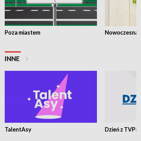
Poza miastem
Nowoczesna 
INNE
TalentAsy
Dzień z TVP3