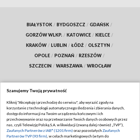
BIAŁYSTOK
/
BYDGOSZCZ
/
GDAŃSK
/
GORZÓW WLKP.
/
KATOWICE
/
KIELCE
/
KRAKÓW
/
LUBLIN
/
ŁÓDŹ
/
OLSZTYN
/
OPOLE
/
POZNAŃ
/
RZESZÓW
/
SZCZECIN
/
WARSZAWA
/
WROCŁAW
Szanujemy Twoją prywatność
Dołącz do nas:
Kliknij "Akceptuję i przechodzę do serwisu", aby wyrazić zgody na
korzystanie z technologii automatycznego śledzenia i zbierania danych,
TVP
dostęp do informacji na Twoim urządzeniu końcowym i ich
Abonament TVP
przechowywanie oraz na przetwarzanie Twoich danych osobowych przez
Regulamin TVP
nas, czyli Telewizję Polską S.A. w likwidacji (zwaną dalej również „TVP”),
Emisja w TVP
Zaufanych Partnerów z IAB* (1201 firm)
oraz pozostałych
Zaufanych
Polityka prywatności
Partnerów TVP (93 firm)
, w celach marketingowych (w tym do
Centrum informacji TVP