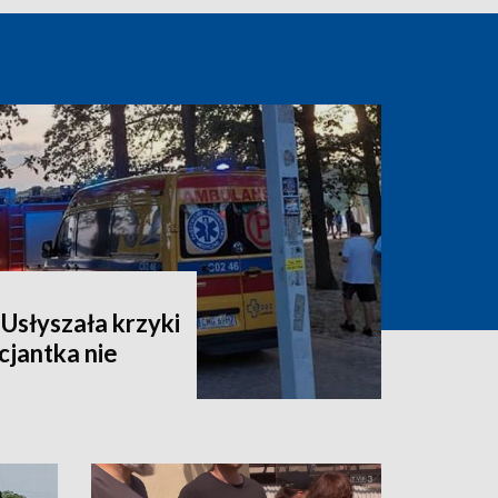
Usłyszała krzyki
cjantka nie