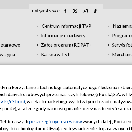
Dołącz do nas:
Centrum informacji TVP
Naziemna
Informacje o nadawcy
Program d
zetargowe
Zgłoś program (ROPAT)
Serwis fo
wizyjna
Kariera w TVP
Merchandi
Polityka prywatności
Moje zgody
Pomoc
Biuro re
ody na korzystanie z technologii automatycznego śledzenia i zbie
 danych osobowych przez nas, czyli Telewizję Polską S.A. w likw
VP (93 firm)
, w celach marketingowych (w tym do zautomatyzow
 poniżej, a także zgody na udostępnianie przez nas identyfikator
Ciebie naszych
poszczególnych serwisów
zwanych dalej „Portalem
obnych technologii umożliwiających świadczenie dopasowanych i be