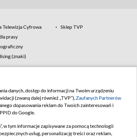
 Telewizja Cyfrowa
Sklep TVP
la prasy
tograficzny
sing (znaki)
klamy
Kontakt
rania danych, dostęp do informacji na Twoim urządzeniu
idacji (zwaną dalej również „TVP”),
Zaufanych Partnerów
anego dopasowania reklam do Twoich zainteresowań i
a PPID do Google.
”, w tym informacje zapisywane za pomocą technologii
zpiecznych usług, personalizację treści oraz reklam,