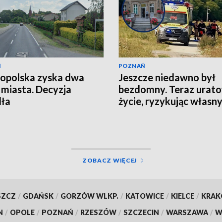
Ń
POZNAŃ
opolska zyska dwa
Jeszcze niedawno był
miasta. Decyzja
bezdomny. Teraz urat
dła
życie, ryzykując własn
ZOBACZ WIĘCEJ
SZCZ
/
GDAŃSK
/
GORZÓW WLKP.
/
KATOWICE
/
KIELCE
/
KRA
N
/
OPOLE
/
POZNAŃ
/
RZESZÓW
/
SZCZECIN
/
WARSZAWA
/
W