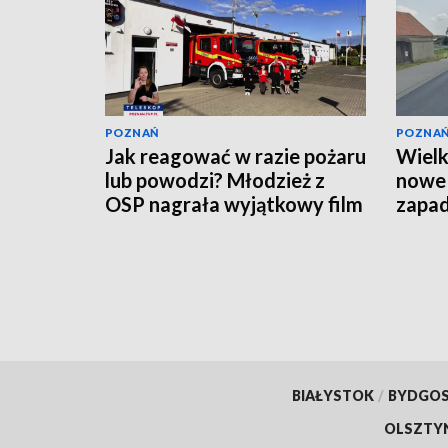
POZNAŃ
POZNA
Jak reagować w razie pożaru
Wielk
lub powodzi? Młodzież z
nowe 
OSP nagrała wyjątkowy film
zapa
[WIDEO]
BIAŁYSTOK
/
BYDGO
OLSZTY