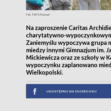
Fot. TVP 3 Poznań
Na zaproszenie Caritas Archidi
charytatywno-wypoczynkowym 
Zaniemyślu wypoczywa grupa mł
miedzy innymi Gimnazjum im. J
Mickiewicza oraz ze szkoły w Ko
wypoczynku zaplanowano miedz
Wielkopolski.
UDOSTĘPNIJ NA FACEBOOKU