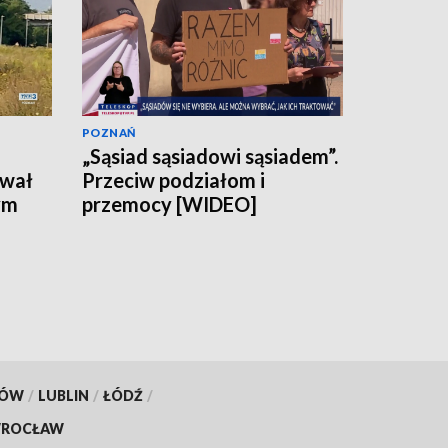
POZNAŃ
„Sąsiad sąsiadowi sąsiadem”.
ował
Przeciw podziałom i
ym
przemocy [WIDEO]
KÓW
/
LUBLIN
/
ŁÓDŹ
/
ROCŁAW