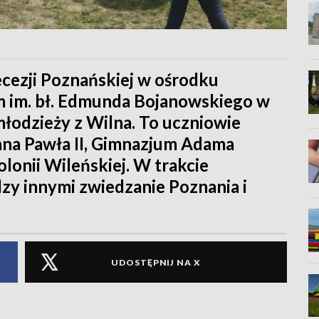
ecezji Poznańskiej w ośrodku
im. bł. Edmunda Bojanowskiego w
odzieży z Wilna. To uczniowie
ana Pawła II, Gimnazjum Adama
lonii Wileńskiej. W trakcie
y innymi zwiedzanie Poznania i
UDOSTĘPNIJ NA X