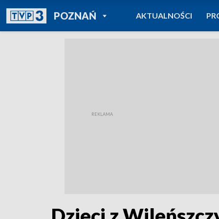
POWRÓT DO
POZNAŃ
AKTUALNOŚCI
PR
TVP REGIONY
Dzieci z Wileńszc