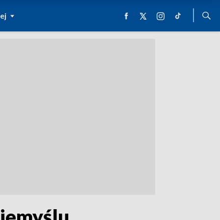
ej
niemyślu