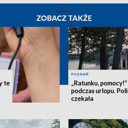
ZOBACZ TAKŻE
POZNAŃ
y te
„Ratunku, pomocy!” 
podczas urlopu. Poli
czekała