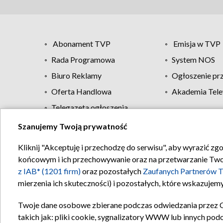
Abonament TVP
Emisja w TVP
Rada Programowa
System NOS
Biuro Reklamy
Ogłoszenie pr
Oferta Handlowa
Akademia Tele
Telegazeta ogłoszenia
Szanujemy Twoją prywatność
Regulamin TVP
Kliknij "Akceptuję i przechodzę do serwisu", aby wyrazić zg
końcowym i ich przechowywanie oraz na przetwarzanie Twoich
z IAB* (1201 firm)
oraz pozostałych
Zaufanych Partnerów T
mierzenia ich skuteczności) i pozostałych, które wskazujemy
Twoje dane osobowe zbierane podczas odwiedzania przez 
takich jak: pliki cookie, sygnalizatory WWW lub innych pod