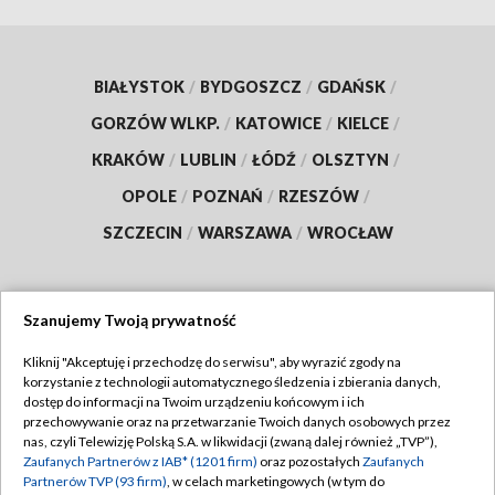
BIAŁYSTOK
/
BYDGOSZCZ
/
GDAŃSK
/
GORZÓW WLKP.
/
KATOWICE
/
KIELCE
/
KRAKÓW
/
LUBLIN
/
ŁÓDŹ
/
OLSZTYN
/
OPOLE
/
POZNAŃ
/
RZESZÓW
/
SZCZECIN
/
WARSZAWA
/
WROCŁAW
Szanujemy Twoją prywatność
Dołącz do nas:
Kliknij "Akceptuję i przechodzę do serwisu", aby wyrazić zgody na
korzystanie z technologii automatycznego śledzenia i zbierania danych,
TVP
dostęp do informacji na Twoim urządzeniu końcowym i ich
Abonament TVP
przechowywanie oraz na przetwarzanie Twoich danych osobowych przez
Regulamin TVP
nas, czyli Telewizję Polską S.A. w likwidacji (zwaną dalej również „TVP”),
Emisja w TVP
Zaufanych Partnerów z IAB* (1201 firm)
oraz pozostałych
Zaufanych
Polityka prywatności
Partnerów TVP (93 firm)
, w celach marketingowych (w tym do
Centrum informacji TVP