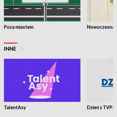
Poza miastem
Nowoczesna 
INNE
TalentAsy
Dzień z TVP3