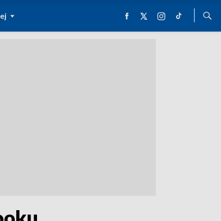
ej
booku