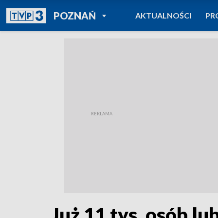
POWRÓT DO
POZNAŃ
AKTUALNOŚCI
PR
TVP REGIONY
Już 11 tys. osób l