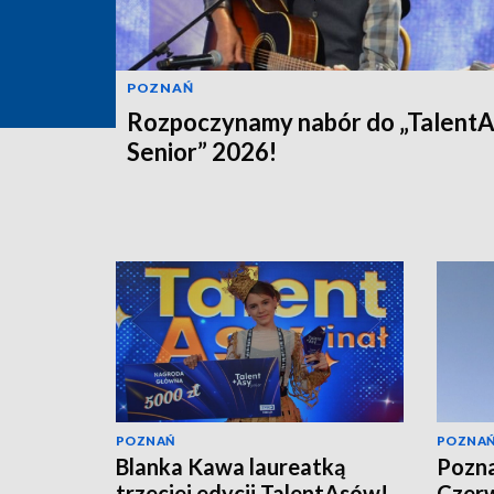
POZNAŃ
Rozpoczynamy nabór do „Talent
Senior” 2026!
POZNAŃ
POZNA
Blanka Kawa laureatką
Pozna
trzeciej edycji TalentAsów!
Czerw