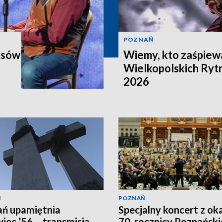
POZNAŃ
Asów
Wiemy, kto zaśpiewa
Wielkopolskich Ry
2026
Ń
POZNAŃ
ń upamiętnia
Specjalny koncert z oka
iec ’56 – transmisja
70. rocznicy Poznańsk