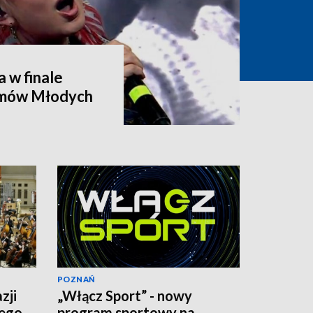
 w finale
tmów Młodych
POZNAŃ
zji
„Włącz Sport” - nowy
iego
program sportowy na