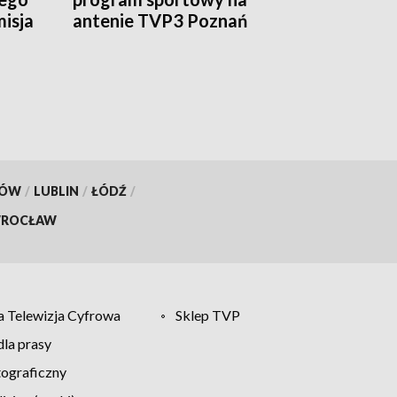
isja
antenie TVP3 Poznań
KÓW
/
LUBLIN
/
ŁÓDŹ
/
ROCŁAW
 Telewizja Cyfrowa
Sklep TVP
la prasy
tograficzny