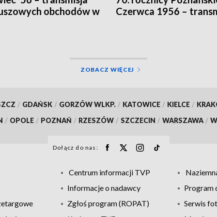
euszowych obchodów w
Czerwca 1956 – transm
 Poznań
w TVP3 Poznań
ZOBACZ WIĘCEJ
SZCZ
/
GDAŃSK
/
GORZÓW WLKP.
/
KATOWICE
/
KIELCE
/
KRA
N
/
OPOLE
/
POZNAŃ
/
RZESZÓW
/
SZCZECIN
/
WARSZAWA
/
W
Dołącz do nas:
Centrum informacji TVP
Naziemna
Informacje o nadawcy
Program d
zetargowe
Zgłoś program (ROPAT)
Serwis fo