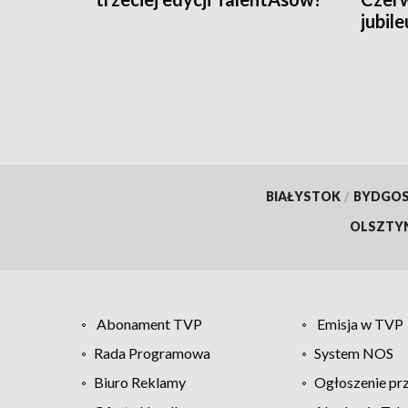
jubil
TVP3
BIAŁYSTOK
/
BYDGO
OLSZTY
Abonament TVP
Emisja w TVP
Rada Programowa
System NOS
Biuro Reklamy
Ogłoszenie pr