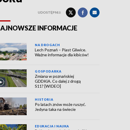
UDOSTĘPNIJ:
AJNOWSZE INFORMACJE
NA DROGACH
Lech Poznań – Piast Gliwice.
Ważne informacje dla kibiców!
GOSPODARKA
Zmiana w poznańskiej
GDDKiA. Co dalej z drogą
S11? [WIDEO]
HISTORIA
Po latach znów może ruszyć.
Jedyna taka na świecie
EDUKACJA I NAUKA