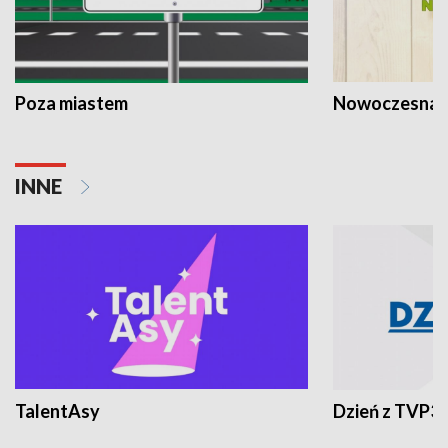
Poza miastem
Nowoczesna 
INNE
TalentAsy
Dzień z TVP3