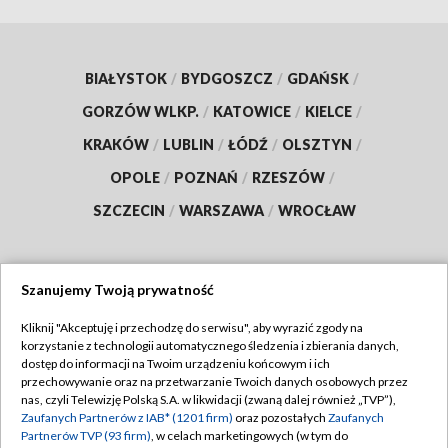
BIAŁYSTOK
/
BYDGOSZCZ
/
GDAŃSK
/
GORZÓW WLKP.
/
KATOWICE
/
KIELCE
/
KRAKÓW
/
LUBLIN
/
ŁÓDŹ
/
OLSZTYN
/
OPOLE
/
POZNAŃ
/
RZESZÓW
/
SZCZECIN
/
WARSZAWA
/
WROCŁAW
Szanujemy Twoją prywatność
Dołącz do nas:
Kliknij "Akceptuję i przechodzę do serwisu", aby wyrazić zgody na
korzystanie z technologii automatycznego śledzenia i zbierania danych,
TVP
dostęp do informacji na Twoim urządzeniu końcowym i ich
Abonament TVP
przechowywanie oraz na przetwarzanie Twoich danych osobowych przez
Regulamin TVP
nas, czyli Telewizję Polską S.A. w likwidacji (zwaną dalej również „TVP”),
Emisja w TVP
Zaufanych Partnerów z IAB* (1201 firm)
oraz pozostałych
Zaufanych
Polityka prywatności
Partnerów TVP (93 firm)
, w celach marketingowych (w tym do
Centrum informacji TVP