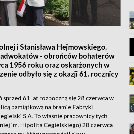
Solnej i Stanisława Hejmowskiego,
m adwokatów - obrońców bohaterów
ca 1956 roku oraz oskarżonych w
nie odbyło się z okazji 61. rocznicy
 sprzed 61 lat rozpoczną się 28 czerwca w
licą pamiątkową na bramie Fabryki
ielski S.A. To właśnie pracownicy tych
niej im. Hipolita Cegielskiego) 28 czerwca
generalny, który przerodził się w