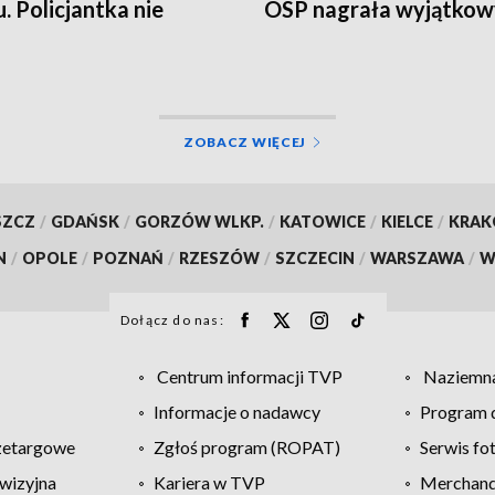
u. Policjantka nie
OSP nagrała wyjątkowy
ła
[WIDEO]
ZOBACZ WIĘCEJ
SZCZ
/
GDAŃSK
/
GORZÓW WLKP.
/
KATOWICE
/
KIELCE
/
KRA
N
/
OPOLE
/
POZNAŃ
/
RZESZÓW
/
SZCZECIN
/
WARSZAWA
/
W
Dołącz do nas:
Centrum informacji TVP
Naziemna
Informacje o nadawcy
Program d
zetargowe
Zgłoś program (ROPAT)
Serwis fo
wizyjna
Kariera w TVP
Merchandi