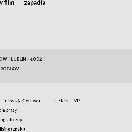
 film
zapadła
KÓW
/
LUBLIN
/
ŁÓDŹ
/
ROCŁAW
 Telewizja Cyfrowa
Sklep TVP
la prasy
tograficzny
sing (znaki)