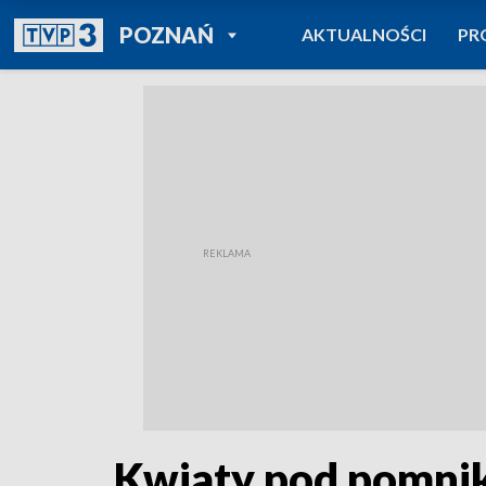
POWRÓT DO
POZNAŃ
AKTUALNOŚCI
PR
TVP REGIONY
Kwiaty pod pomni