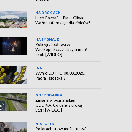
NA DROGACH
Lech Poznań – Piast Gliwice.
Ważne informacje dla kibiców!
NA SYGNALE
Policyjna obława w
Wielkopolsce. Zatrzymano 9
osób [WIDEO]
INNE
Wyniki LOTTO 08.08.2026.
Padła „szóstka”?
GOSPODARKA
Zmiana w poznańskiej
GDDKiA. Co dalej z drogą
S11? [WIDEO]
HISTORIA
Po latach znów może ruszyć.