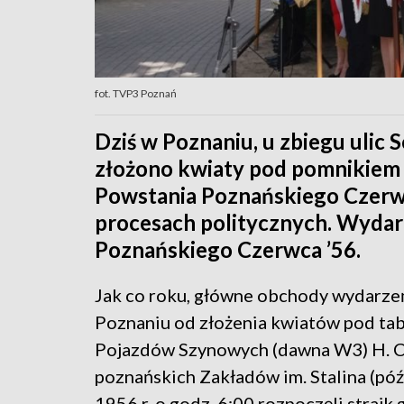
fot. TVP3 Poznań
Dziś w Poznaniu, u zbiegu ulic 
złożono kwiaty pod pomnikie
Powstania Poznańskiego Czerw
procesach politycznych. Wydarze
Poznańskiego Czerwca ’56.
Jak co roku, główne obchody wydarzeń
Poznaniu od złożenia kwiatów pod tab
Pojazdów Szynowych (dawna W3) H. Ceg
poznańskich Zakładów im. Stalina (póź
1956 r. o godz. 6:00 rozpoczęli strajk 