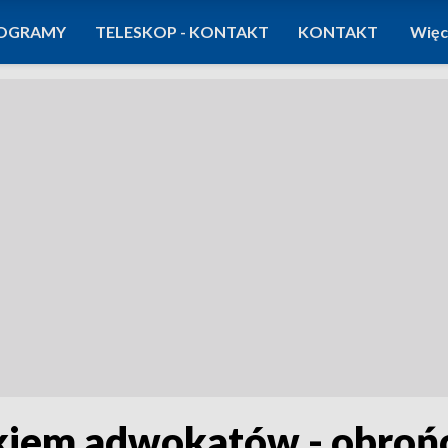
OGRAMY
TELESKOP - KONTAKT
KONTAKT
Więc
kiem adwokatów - obro