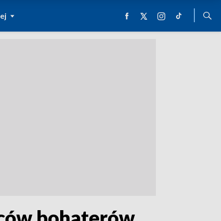
ej
ńców bohaterów