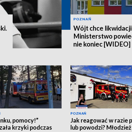
POZNAŃ
ki.
Wójt chce likwidacji
Ministerstwo powiedz
nie koniec [WIDEO]
Ń
POZNAŃ
nku, pomocy!”
Jak reagować w razie 
zała krzyki podczas
lub powodzi? Młodzież