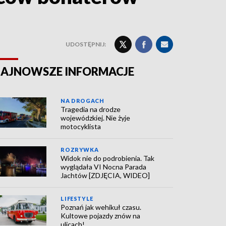
UDOSTĘPNIJ:
AJNOWSZE INFORMACJE
NA DROGACH
Tragedia na drodze
wojewódzkiej. Nie żyje
motocyklista
ROZRYWKA
Widok nie do podrobienia. Tak
wyglądała VI Nocna Parada
Jachtów [ZDJĘCIA, WIDEO]
LIFESTYLE
Poznań jak wehikuł czasu.
Kultowe pojazdy znów na
ulicach!