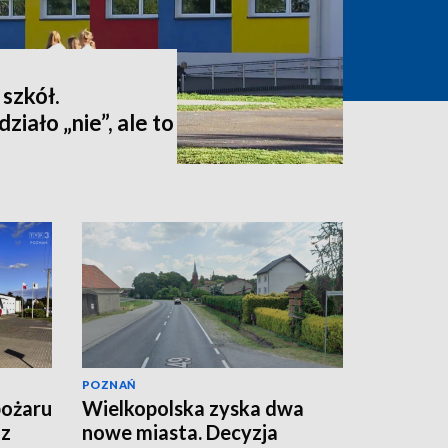
 szkół.
iało „nie”, ale to
POZNAŃ
pożaru
Wielkopolska zyska dwa
 z
nowe miasta. Decyzja