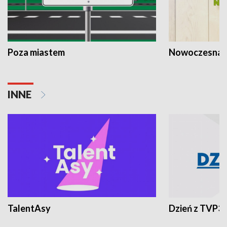
Poza miastem
Nowoczesna 
INNE
TalentAsy
Dzień z TVP3