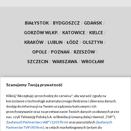
BIAŁYSTOK
/
BYDGOSZCZ
/
GDAŃSK
/
GORZÓW WLKP.
/
KATOWICE
/
KIELCE
/
KRAKÓW
/
LUBLIN
/
ŁÓDŹ
/
OLSZTYN
/
OPOLE
/
POZNAŃ
/
RZESZÓW
/
SZCZECIN
/
WARSZAWA
/
WROCŁAW
Szanujemy Twoją prywatność
Dołącz do nas:
Kliknij "Akceptuję i przechodzę do serwisu", aby wyrazić zgody na
korzystanie z technologii automatycznego śledzenia i zbierania danych,
TVP
dostęp do informacji na Twoim urządzeniu końcowym i ich
Abonament TVP
przechowywanie oraz na przetwarzanie Twoich danych osobowych przez
Regulamin TVP
nas, czyli Telewizję Polską S.A. w likwidacji (zwaną dalej również „TVP”),
Emisja w TVP
Zaufanych Partnerów z IAB* (1201 firm)
oraz pozostałych
Zaufanych
Polityka prywatności
Partnerów TVP (93 firm)
, w celach marketingowych (w tym do
Centrum informacji TVP