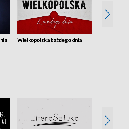
nia
Wielkopolska każdego dnia
Rozmowy z m