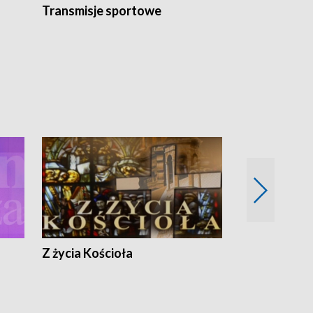
Transmisje sportowe
Reportaże s
Z życia Kościoła
Jak rozmawia