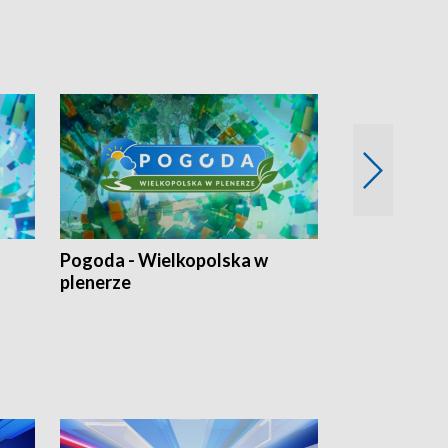
Pogoda - Wielkopolska w
Eko prognoza
plenerze