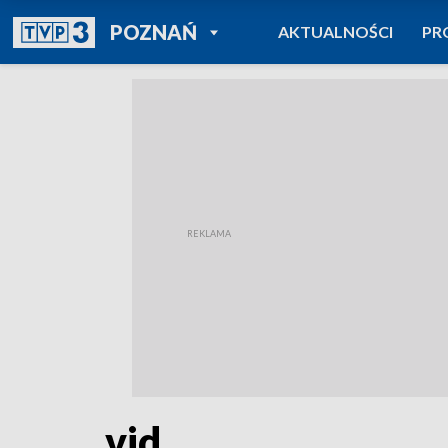
POWRÓT DO
POZNAŃ
AKTUALNOŚCI
PR
TVP REGIONY
vid.