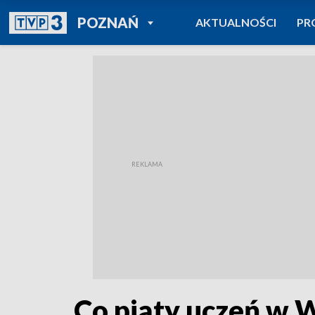
POWRÓT DO
POZNAŃ
AKTUALNOŚCI
PR
TVP REGIONY
Co piąty uczeń w W