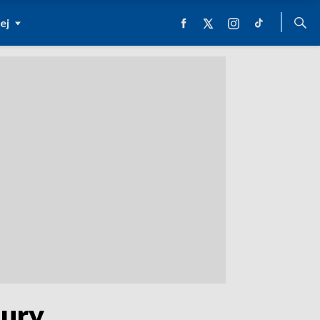
ej
tury