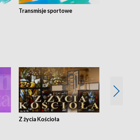
Transmisje sportowe
Reportaże s
Z życia Kościoła
Jak rozmawia