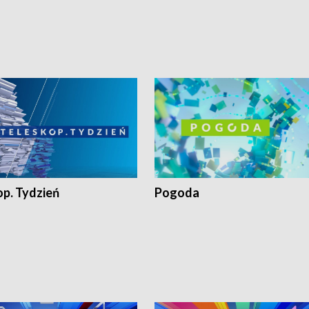
op. Tydzień
Pogoda