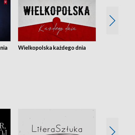
nia
Wielkopolska każdego dnia
Rozmowy z m