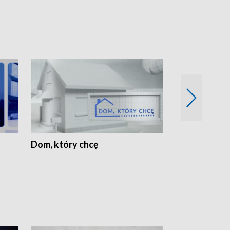
Dom, który chcę
Biznes Wielk