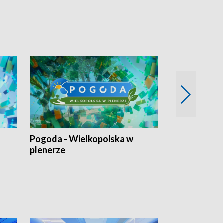
Pogoda - Wielkopolska w
Eko prognoza
plenerze