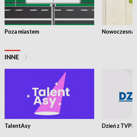
Poza miastem
Nowoczesna 
INNE
TalentAsy
Dzień z TVP3