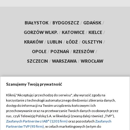
BIAŁYSTOK
/
BYDGOSZCZ
/
GDAŃSK
/
GORZÓW WLKP.
/
KATOWICE
/
KIELCE
/
KRAKÓW
/
LUBLIN
/
ŁÓDŹ
/
OLSZTYN
/
OPOLE
/
POZNAŃ
/
RZESZÓW
/
SZCZECIN
/
WARSZAWA
/
WROCŁAW
Szanujemy Twoją prywatność
Dołącz do nas:
Kliknij "Akceptuję i przechodzę do serwisu", aby wyrazić zgody na
korzystanie z technologii automatycznego śledzenia i zbierania danych,
TVP
dostęp do informacji na Twoim urządzeniu końcowym i ich
Abonament TVP
przechowywanie oraz na przetwarzanie Twoich danych osobowych przez
Regulamin TVP
nas, czyli Telewizję Polską S.A. w likwidacji (zwaną dalej również „TVP”),
Emisja w TVP
Zaufanych Partnerów z IAB* (1201 firm)
oraz pozostałych
Zaufanych
Polityka prywatności
Partnerów TVP (93 firm)
, w celach marketingowych (w tym do
Centrum informacji TVP