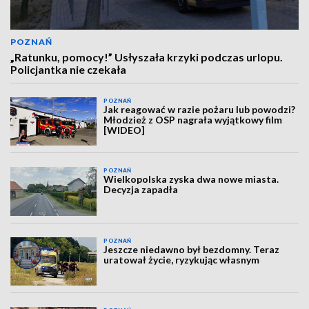
POZNAŃ
„Ratunku, pomocy!” Usłyszała krzyki podczas urlopu.
Policjantka nie czekała
POZNAŃ
Jak reagować w razie pożaru lub powodzi?
Młodzież z OSP nagrała wyjątkowy film
[WIDEO]
POZNAŃ
Wielkopolska zyska dwa nowe miasta.
Decyzja zapadła
POZNAŃ
Jeszcze niedawno był bezdomny. Teraz
uratował życie, ryzykując własnym