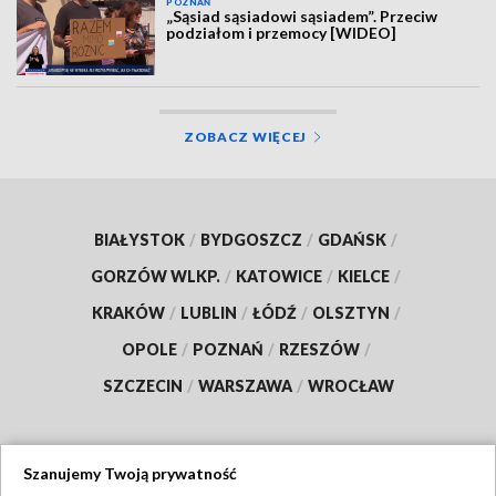
POZNAŃ
„Sąsiad sąsiadowi sąsiadem”. Przeciw
podziałom i przemocy [WIDEO]
ZOBACZ WIĘCEJ
BIAŁYSTOK
/
BYDGOSZCZ
/
GDAŃSK
/
GORZÓW WLKP.
/
KATOWICE
/
KIELCE
/
KRAKÓW
/
LUBLIN
/
ŁÓDŹ
/
OLSZTYN
/
OPOLE
/
POZNAŃ
/
RZESZÓW
/
SZCZECIN
/
WARSZAWA
/
WROCŁAW
Szanujemy Twoją prywatność
Dołącz do nas: