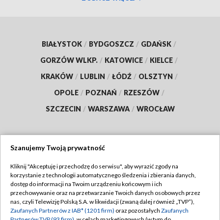
BIAŁYSTOK
/
BYDGOSZCZ
/
GDAŃSK
/
GORZÓW WLKP.
/
KATOWICE
/
KIELCE
/
KRAKÓW
/
LUBLIN
/
ŁÓDŹ
/
OLSZTYN
/
OPOLE
/
POZNAŃ
/
RZESZÓW
/
SZCZECIN
/
WARSZAWA
/
WROCŁAW
Szanujemy Twoją prywatność
Dołącz do nas:
Kliknij "Akceptuję i przechodzę do serwisu", aby wyrazić zgody na
korzystanie z technologii automatycznego śledzenia i zbierania danych,
TVP
dostęp do informacji na Twoim urządzeniu końcowym i ich
Abonament TVP
przechowywanie oraz na przetwarzanie Twoich danych osobowych przez
Regulamin TVP
nas, czyli Telewizję Polską S.A. w likwidacji (zwaną dalej również „TVP”),
Emisja w TVP
Polityka prywatności
Zaufanych Partnerów z IAB* (1201 firm)
oraz pozostałych
Zaufanych
Partnerów TVP (93 firm)
, w celach marketingowych (w tym do