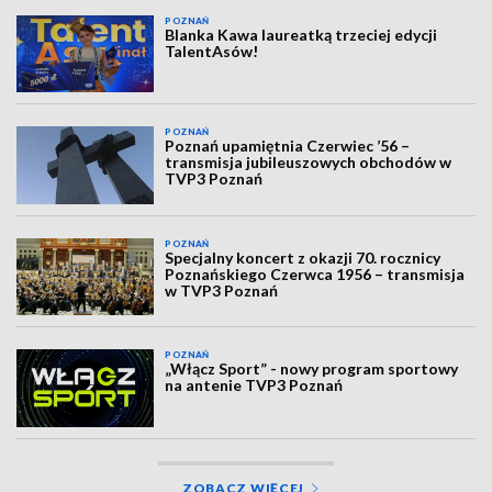
POZNAŃ
Blanka Kawa laureatką trzeciej edycji
TalentAsów!
POZNAŃ
Poznań upamiętnia Czerwiec ’56 –
transmisja jubileuszowych obchodów w
TVP3 Poznań
POZNAŃ
Specjalny koncert z okazji 70. rocznicy
Poznańskiego Czerwca 1956 – transmisja
w TVP3 Poznań
POZNAŃ
„Włącz Sport” - nowy program sportowy
na antenie TVP3 Poznań
ZOBACZ WIĘCEJ