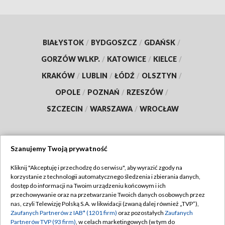
BIAŁYSTOK
/
BYDGOSZCZ
/
GDAŃSK
/
GORZÓW WLKP.
/
KATOWICE
/
KIELCE
/
KRAKÓW
/
LUBLIN
/
ŁÓDŹ
/
OLSZTYN
/
OPOLE
/
POZNAŃ
/
RZESZÓW
/
SZCZECIN
/
WARSZAWA
/
WROCŁAW
Szanujemy Twoją prywatność
Dołącz do nas:
Kliknij "Akceptuję i przechodzę do serwisu", aby wyrazić zgody na
korzystanie z technologii automatycznego śledzenia i zbierania danych,
TVP
dostęp do informacji na Twoim urządzeniu końcowym i ich
Abonament TVP
przechowywanie oraz na przetwarzanie Twoich danych osobowych przez
Regulamin TVP
nas, czyli Telewizję Polską S.A. w likwidacji (zwaną dalej również „TVP”),
Emisja w TVP
Zaufanych Partnerów z IAB* (1201 firm)
oraz pozostałych
Zaufanych
Polityka prywatności
Partnerów TVP (93 firm)
, w celach marketingowych (w tym do