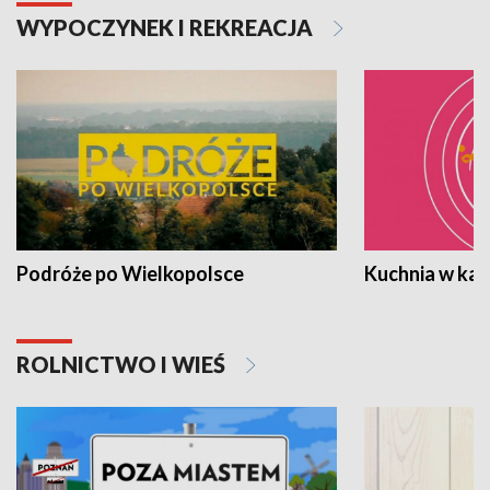
WYPOCZYNEK I REKREACJA
Podróże po Wielkopolsce
Kuchnia w ka
ROLNICTWO I WIEŚ