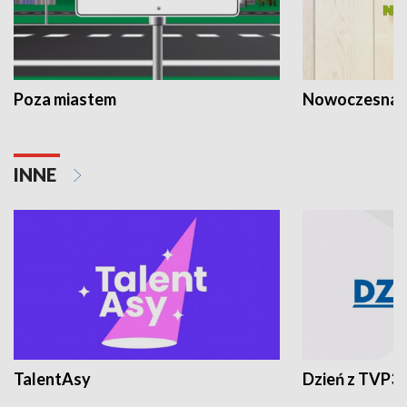
Poza miastem
Nowoczesna 
INNE
TalentAsy
Dzień z TVP3