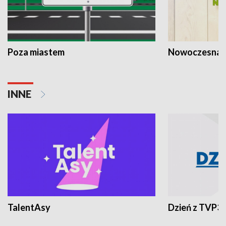
Poza miastem
Nowoczesna 
INNE
TalentAsy
Dzień z TVP3