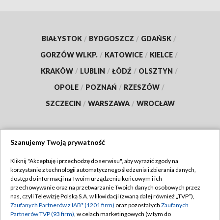
BIAŁYSTOK
/
BYDGOSZCZ
/
GDAŃSK
/
GORZÓW WLKP.
/
KATOWICE
/
KIELCE
/
KRAKÓW
/
LUBLIN
/
ŁÓDŹ
/
OLSZTYN
/
OPOLE
/
POZNAŃ
/
RZESZÓW
/
SZCZECIN
/
WARSZAWA
/
WROCŁAW
Szanujemy Twoją prywatność
Dołącz do nas:
Kliknij "Akceptuję i przechodzę do serwisu", aby wyrazić zgody na
korzystanie z technologii automatycznego śledzenia i zbierania danych,
TVP
dostęp do informacji na Twoim urządzeniu końcowym i ich
Abonament TVP
przechowywanie oraz na przetwarzanie Twoich danych osobowych przez
Regulamin TVP
nas, czyli Telewizję Polską S.A. w likwidacji (zwaną dalej również „TVP”),
Emisja w TVP
Zaufanych Partnerów z IAB* (1201 firm)
oraz pozostałych
Zaufanych
Polityka prywatności
Partnerów TVP (93 firm)
, w celach marketingowych (w tym do
Centrum informacji TVP