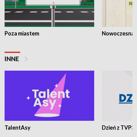
Poza miastem
Nowoczesna 
INNE
TalentAsy
Dzień z TVP3