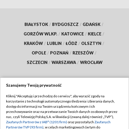
BIAŁYSTOK
/
BYDGOSZCZ
/
GDAŃSK
/
GORZÓW WLKP.
/
KATOWICE
/
KIELCE
/
KRAKÓW
/
LUBLIN
/
ŁÓDŹ
/
OLSZTYN
/
OPOLE
/
POZNAŃ
/
RZESZÓW
/
SZCZECIN
/
WARSZAWA
/
WROCŁAW
Szanujemy Twoją prywatność
Dołącz do nas:
Kliknij "Akceptuję i przechodzę do serwisu", aby wyrazić zgody na
korzystanie z technologii automatycznego śledzenia i zbierania danych,
TVP
dostęp do informacji na Twoim urządzeniu końcowym i ich
Abonament TVP
przechowywanie oraz na przetwarzanie Twoich danych osobowych przez
Regulamin TVP
nas, czyli Telewizję Polską S.A. w likwidacji (zwaną dalej również „TVP”),
Emisja w TVP
Zaufanych Partnerów z IAB* (1201 firm)
oraz pozostałych
Zaufanych
Polityka prywatności
Partnerów TVP (93 firm)
, w celach marketingowych (w tym do