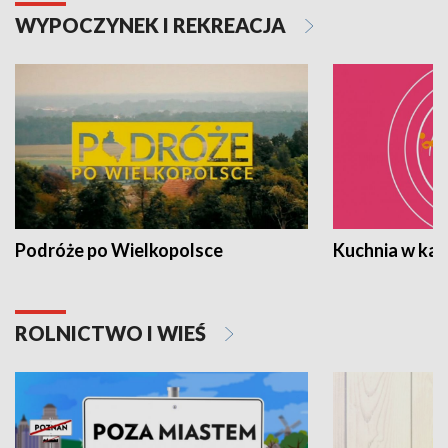
WYPOCZYNEK I REKREACJA
Podróże po Wielkopolsce
Kuchnia w ka
ROLNICTWO I WIEŚ