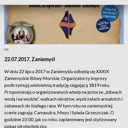
fot.
22.07.2017, Zaniemyśl
W dniu 22 lipca 2017 w Zaniemyślu odbędą się XXXIX
Zaniemyskie Bitwy Morskie. Organizatorzy imprezy
podtrzymują wieloletnią tradycję sięgającą 1819 roku.
Przypominają o organizowanych wtedy na jeziorze „bitwach
wodą i na wodzie”, walkach okrętów, wystrzałach armatnich i
zabawach do białego rana. W tym roku na zaniemyskiej
scenie zagrają: Camasutra, Mezo i Sylwia Grzeszczak. O
godzinie 22:00, jak co roku, zaplanowany jest stylizowany
pokaz pirotechniczny.