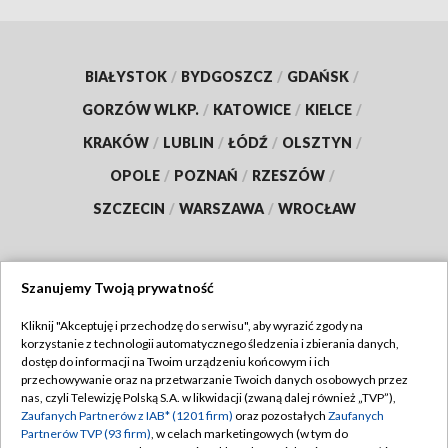
BIAŁYSTOK
/
BYDGOSZCZ
/
GDAŃSK
/
GORZÓW WLKP.
/
KATOWICE
/
KIELCE
/
KRAKÓW
/
LUBLIN
/
ŁÓDŹ
/
OLSZTYN
/
OPOLE
/
POZNAŃ
/
RZESZÓW
/
SZCZECIN
/
WARSZAWA
/
WROCŁAW
Szanujemy Twoją prywatność
Dołącz do nas:
Kliknij "Akceptuję i przechodzę do serwisu", aby wyrazić zgody na
korzystanie z technologii automatycznego śledzenia i zbierania danych,
TVP
dostęp do informacji na Twoim urządzeniu końcowym i ich
Abonament TVP
przechowywanie oraz na przetwarzanie Twoich danych osobowych przez
Regulamin TVP
nas, czyli Telewizję Polską S.A. w likwidacji (zwaną dalej również „TVP”),
Emisja w TVP
Polityka prywatności
Zaufanych Partnerów z IAB* (1201 firm)
oraz pozostałych
Zaufanych
Partnerów TVP (93 firm)
, w celach marketingowych (w tym do
Centrum informacji TVP