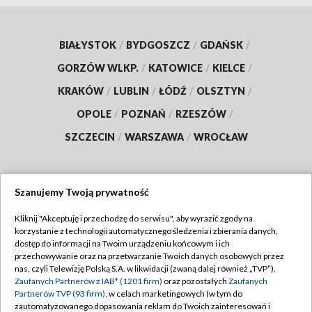
BIAŁYSTOK
/
BYDGOSZCZ
/
GDAŃSK
/
GORZÓW WLKP.
/
KATOWICE
/
KIELCE
/
KRAKÓW
/
LUBLIN
/
ŁÓDŹ
/
OLSZTYN
/
OPOLE
/
POZNAŃ
/
RZESZÓW
/
SZCZECIN
/
WARSZAWA
/
WROCŁAW
Szanujemy Twoją prywatność
Dołącz do nas:
Kliknij "Akceptuję i przechodzę do serwisu", aby wyrazić zgody na
korzystanie z technologii automatycznego śledzenia i zbierania danych,
TVP
dostęp do informacji na Twoim urządzeniu końcowym i ich
Abonament TVP
przechowywanie oraz na przetwarzanie Twoich danych osobowych przez
Regulamin TVP
nas, czyli Telewizję Polską S.A. w likwidacji (zwaną dalej również „TVP”),
Emisja w TVP
Polityka prywatności
Zaufanych Partnerów z IAB* (1201 firm)
oraz pozostałych
Zaufanych
Partnerów TVP (93 firm)
, w celach marketingowych (w tym do
Centrum informacji TVP
Moje zgody
zautomatyzowanego dopasowania reklam do Twoich zainteresowań i