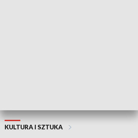
HISTORIA
70. rocznica Powstania
Narodowy Dzi
Poznańskiego Czerwca 1956 roku
Powstania Wi
KULTURA I SZTUKA