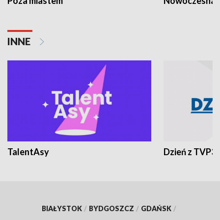
Poza miastem
Nowoczesna 
INNE
TalentAsy
Dzień z TVP3
BIAŁYSTOK
/
BYDGOSZCZ
/
GDAŃSK
/