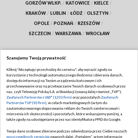
GORZÓW WLKP.
/
KATOWICE
/
KIELCE
/
KRAKÓW
/
LUBLIN
/
ŁÓDŹ
/
OLSZTYN
/
OPOLE
/
POZNAŃ
/
RZESZÓW
/
SZCZECIN
/
WARSZAWA
/
WROCŁAW
Szanujemy Twoją prywatność
Dołącz do nas:
Kliknij "Akceptuję i przechodzę do serwisu", aby wyrazić zgody na
korzystanie z technologii automatycznego śledzenia i zbierania danych,
TVP
dostęp do informacji na Twoim urządzeniu końcowym i ich
Abonament TVP
przechowywanie oraz na przetwarzanie Twoich danych osobowych przez
Regulamin TVP
nas, czyli Telewizję Polską S.A. w likwidacji (zwaną dalej również „TVP”),
Emisja w TVP
Zaufanych Partnerów z IAB* (1201 firm)
oraz pozostałych
Zaufanych
Polityka prywatności
Partnerów TVP (93 firm)
, w celach marketingowych (w tym do
Centrum informacji TVP
Moje zgody
zautomatyzowanego dopasowania reklam do Twoich zainteresowań i
mierzenia ich skuteczności) i pozostałych, które wskazujemy poniżej, a
Naziemna Telewizja Cyfrowa
Pomoc
także zgody na udostępnianie przez nas identyfikatora PPID do Google.
Sklep TVP
Biuro reklamy
Twoje dane osobowe zbierane podczas odwiedzania przez Ciebie naszych
Rada Programowa
poszczególnych serwisów
zwanych dalej „Portalem”, w tym informacje
Kontakt