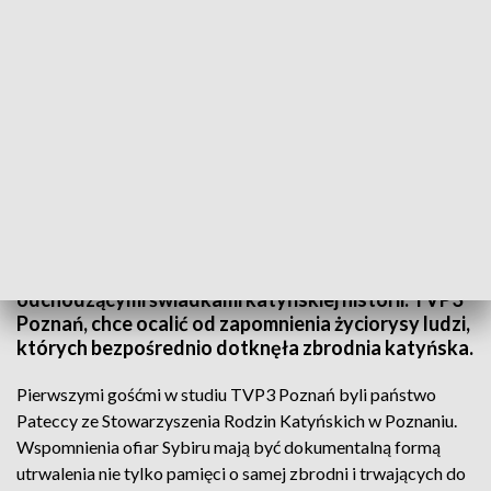
fot. TVP3 Poznań
Telewizja Poznań rozpoczęła w lipcu notacje do
projektu „Poznański Pomnik Ofiar Katynia i Sybiru –
walka o pamięć”. Jest to cykl rozmów z
odchodzącymi świadkami katyńskiej historii. TVP3
Poznań, chce ocalić od zapomnienia życiorysy ludzi,
których bezpośrednio dotknęła zbrodnia katyńska.
Pierwszymi gośćmi w studiu TVP3 Poznań byli państwo
Pateccy ze Stowarzyszenia Rodzin Katyńskich w Poznaniu.
Wspomnienia ofiar Sybiru mają być dokumentalną formą
utrwalenia nie tylko pamięci o samej zbrodni i trwających do