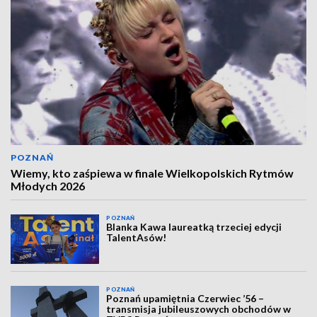
POZNAŃ
Wiemy, kto zaśpiewa w finale Wielkopolskich Rytmów
Młodych 2026
POZNAŃ
Blanka Kawa laureatką trzeciej edycji
TalentAsów!
POZNAŃ
Poznań upamiętnia Czerwiec ’56 –
transmisja jubileuszowych obchodów w