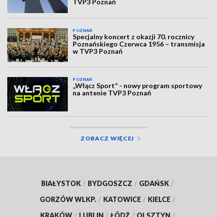
TVP3 Poznań
POZNAŃ
Specjalny koncert z okazji 70. rocznicy
Poznańskiego Czerwca 1956 – transmisja
w TVP3 Poznań
POZNAŃ
„Włącz Sport” - nowy program sportowy
na antenie TVP3 Poznań
ZOBACZ WIĘCEJ
BIAŁYSTOK
/
BYDGOSZCZ
/
GDAŃSK
/
GORZÓW WLKP.
/
KATOWICE
/
KIELCE
/
KRAKÓW
/
LUBLIN
/
ŁÓDŹ
/
OLSZTYN
/