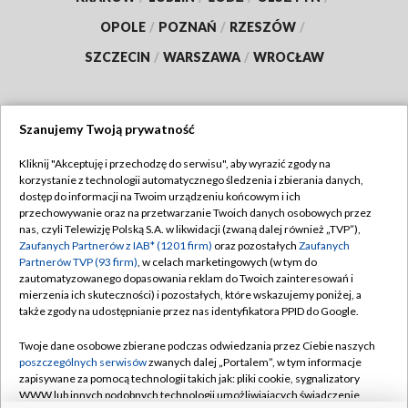
OPOLE
/
POZNAŃ
/
RZESZÓW
/
SZCZECIN
/
WARSZAWA
/
WROCŁAW
Szanujemy Twoją prywatność
Dołącz do nas:
Kliknij "Akceptuję i przechodzę do serwisu", aby wyrazić zgody na
korzystanie z technologii automatycznego śledzenia i zbierania danych,
TVP
dostęp do informacji na Twoim urządzeniu końcowym i ich
Abonament TVP
przechowywanie oraz na przetwarzanie Twoich danych osobowych przez
Regulamin TVP
nas, czyli Telewizję Polską S.A. w likwidacji (zwaną dalej również „TVP”),
Emisja w TVP
Polityka prywatności
Zaufanych Partnerów z IAB* (1201 firm)
oraz pozostałych
Zaufanych
Partnerów TVP (93 firm)
, w celach marketingowych (w tym do
Centrum informacji TVP
Moje zgody
zautomatyzowanego dopasowania reklam do Twoich zainteresowań i
mierzenia ich skuteczności) i pozostałych, które wskazujemy poniżej, a
Naziemna Telewizja Cyfrowa
Pomoc
także zgody na udostępnianie przez nas identyfikatora PPID do Google.
Sklep TVP
Biuro reklamy
Twoje dane osobowe zbierane podczas odwiedzania przez Ciebie naszych
Rada Programowa
Kontakt
poszczególnych serwisów
zwanych dalej „Portalem”, w tym informacje
zapisywane za pomocą technologii takich jak: pliki cookie, sygnalizatory
System NOS
WWW lub innych podobnych technologii umożliwiających świadczenie