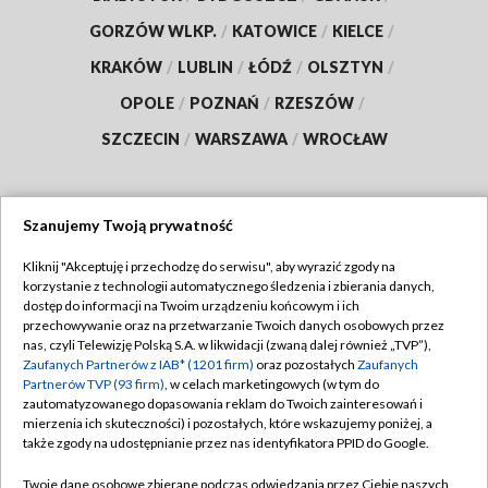
GORZÓW WLKP.
/
KATOWICE
/
KIELCE
/
KRAKÓW
/
LUBLIN
/
ŁÓDŹ
/
OLSZTYN
/
OPOLE
/
POZNAŃ
/
RZESZÓW
/
SZCZECIN
/
WARSZAWA
/
WROCŁAW
Szanujemy Twoją prywatność
Dołącz do nas:
Kliknij "Akceptuję i przechodzę do serwisu", aby wyrazić zgody na
korzystanie z technologii automatycznego śledzenia i zbierania danych,
TVP
dostęp do informacji na Twoim urządzeniu końcowym i ich
Abonament TVP
przechowywanie oraz na przetwarzanie Twoich danych osobowych przez
Regulamin TVP
nas, czyli Telewizję Polską S.A. w likwidacji (zwaną dalej również „TVP”),
Emisja w TVP
Zaufanych Partnerów z IAB* (1201 firm)
oraz pozostałych
Zaufanych
Polityka prywatności
Partnerów TVP (93 firm)
, w celach marketingowych (w tym do
Centrum informacji TVP
Moje zgody
zautomatyzowanego dopasowania reklam do Twoich zainteresowań i
mierzenia ich skuteczności) i pozostałych, które wskazujemy poniżej, a
Naziemna Telewizja Cyfrowa
Pomoc
także zgody na udostępnianie przez nas identyfikatora PPID do Google.
Sklep TVP
Biuro reklamy
Twoje dane osobowe zbierane podczas odwiedzania przez Ciebie naszych