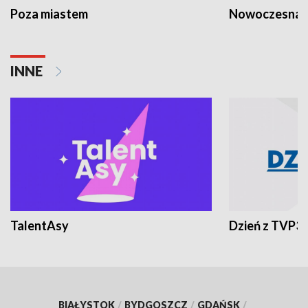
Poza miastem
Nowoczesna 
INNE
TalentAsy
Dzień z TVP3
BIAŁYSTOK
/
BYDGOSZCZ
/
GDAŃSK
/