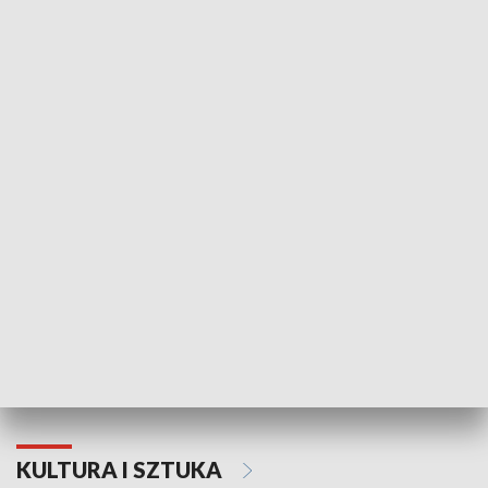
HISTORIA
70. rocznica Powstania
Narodowy Dzi
Poznańskiego Czerwca 1956 roku
Powstania Wi
KULTURA I SZTUKA