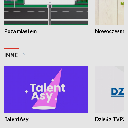
Poza miastem
Nowoczesna 
INNE
TalentAsy
Dzień z TVP3