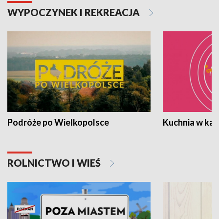
WYPOCZYNEK I REKREACJA
Podróże po Wielkopolsce
Kuchnia w ka
ROLNICTWO I WIEŚ