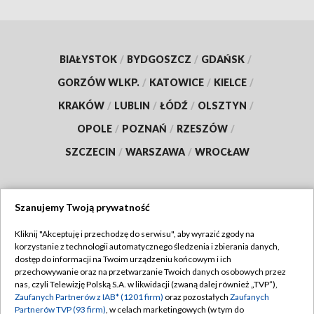
BIAŁYSTOK
/
BYDGOSZCZ
/
GDAŃSK
/
GORZÓW WLKP.
/
KATOWICE
/
KIELCE
/
KRAKÓW
/
LUBLIN
/
ŁÓDŹ
/
OLSZTYN
/
OPOLE
/
POZNAŃ
/
RZESZÓW
/
SZCZECIN
/
WARSZAWA
/
WROCŁAW
Szanujemy Twoją prywatność
Dołącz do nas:
Kliknij "Akceptuję i przechodzę do serwisu", aby wyrazić zgody na
korzystanie z technologii automatycznego śledzenia i zbierania danych,
TVP
dostęp do informacji na Twoim urządzeniu końcowym i ich
Abonament TVP
przechowywanie oraz na przetwarzanie Twoich danych osobowych przez
Regulamin TVP
nas, czyli Telewizję Polską S.A. w likwidacji (zwaną dalej również „TVP”),
Emisja w TVP
Zaufanych Partnerów z IAB* (1201 firm)
oraz pozostałych
Zaufanych
Polityka prywatności
Partnerów TVP (93 firm)
, w celach marketingowych (w tym do