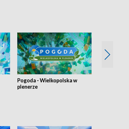
Pogoda - Wielkopolska w
Eko prognoza
plenerze