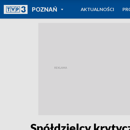
POWRÓT DO
POZNAŃ
AKTUALNOŚCI
PR
TVP REGIONY
Spółdzielcy kryty