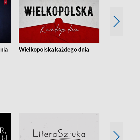
nia
Wielkopolska każdego dnia
Rozmowy z m