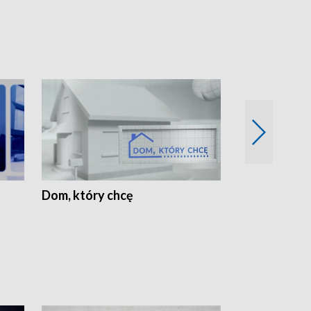
Dom, który chcę
Biznes Wielk