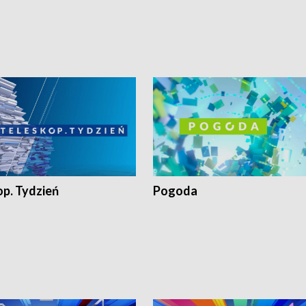
op. Tydzień
Pogoda