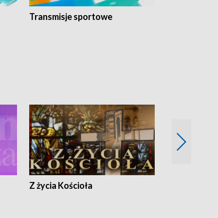
Transmisje sportowe
Reportaże s
Z życia Kościoła
Jak rozmawia