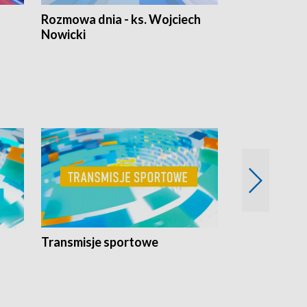
Rozmowa dnia - ks. Wojciech
Euro Fakty
Nowicki
Transmisje sportowe
Reportaże s