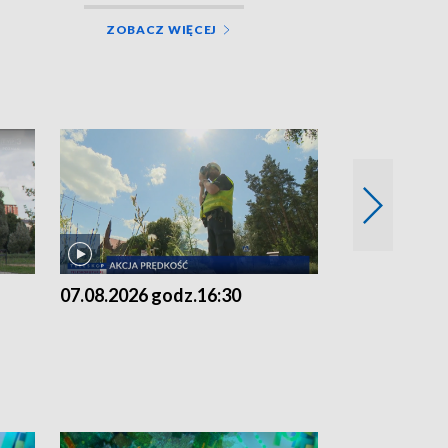
ZOBACZ WIĘCEJ
07.08.2026 godz.16:30
07.08.2026 g