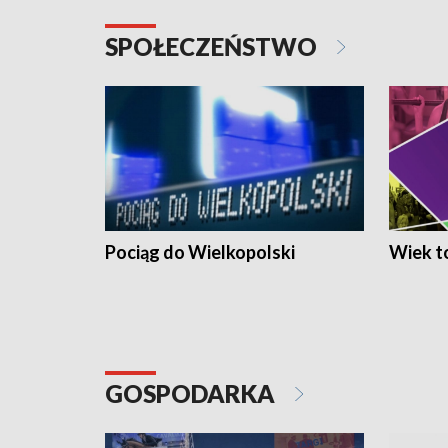
SPOŁECZEŃSTWO
Pociąg do Wielkopolski
Wiek to
GOSPODARKA