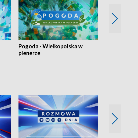
Pogoda - Wielkopolska w
Eko prognoza
plenerze