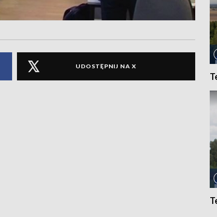
UDOSTĘPNIJ NA X
T
T