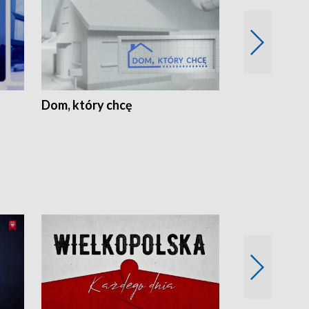
Dom, który chcę
Biznes Wielk