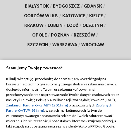
BIAŁYSTOK
/
BYDGOSZCZ
/
GDAŃSK
/
GORZÓW WLKP.
/
KATOWICE
/
KIELCE
/
KRAKÓW
/
LUBLIN
/
ŁÓDŹ
/
OLSZTYN
/
OPOLE
/
POZNAŃ
/
RZESZÓW
/
SZCZECIN
/
WARSZAWA
/
WROCŁAW
Szanujemy Twoją prywatność
Dołącz do nas:
Kliknij "Akceptuję i przechodzę do serwisu", aby wyrazić zgody na
korzystanie z technologii automatycznego śledzenia i zbierania danych,
TVP
dostęp do informacji na Twoim urządzeniu końcowym i ich
Abonament TVP
przechowywanie oraz na przetwarzanie Twoich danych osobowych przez
Regulamin TVP
nas, czyli Telewizję Polską S.A. w likwidacji (zwaną dalej również „TVP”),
Emisja w TVP
Zaufanych Partnerów z IAB* (1201 firm)
oraz pozostałych
Zaufanych
Polityka prywatności
Partnerów TVP (93 firm)
, w celach marketingowych (w tym do
Centrum informacji TVP
Moje zgody
zautomatyzowanego dopasowania reklam do Twoich zainteresowań i
mierzenia ich skuteczności) i pozostałych, które wskazujemy poniżej, a
Naziemna Telewizja Cyfrowa
Pomoc
także zgody na udostępnianie przez nas identyfikatora PPID do Google.