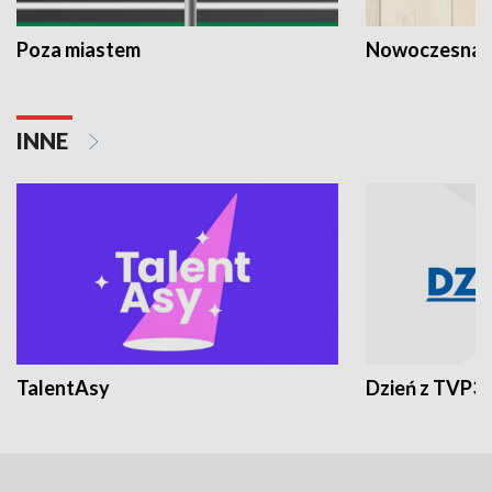
Poza miastem
Nowoczesna 
INNE
TalentAsy
Dzień z TVP3