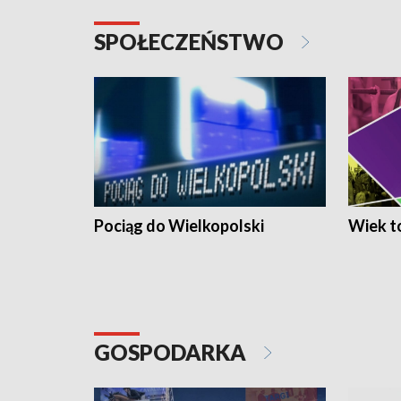
SPOŁECZEŃSTWO
Pociąg do Wielkopolski
Wiek to
GOSPODARKA