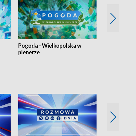
Pogoda - Wielkopolska w
Eko prognoza
plenerze