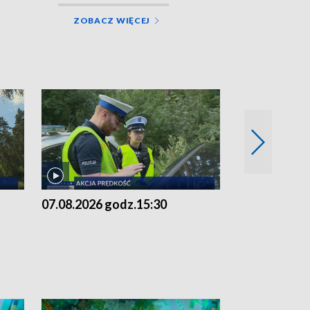
ZOBACZ WIĘCEJ
07.08.2026 godz.15:30
06.08.2026 g