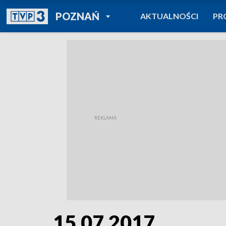
POWRÓT DO
POZNAŃ
AKTUALNOŚCI
PR
TVP REGIONY
15.07.2017