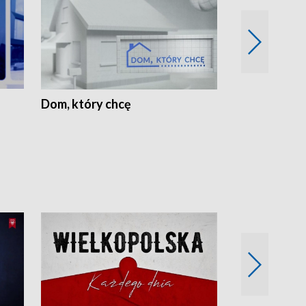
Dom, który chcę
Biznes Wielk