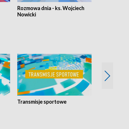
Rozmowa dnia - ks. Wojciech
Euro Fakty
Nowicki
Transmisje sportowe
Reportaże s