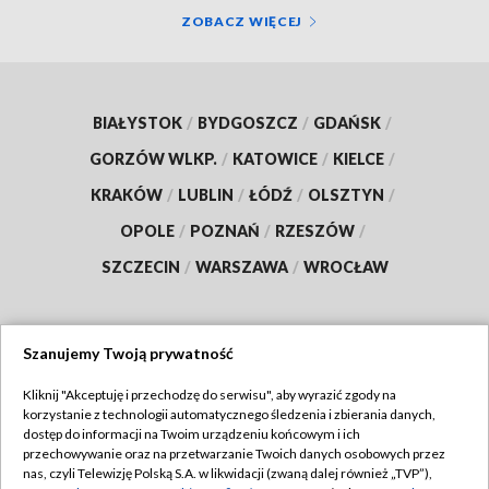
ZOBACZ WIĘCEJ
BIAŁYSTOK
/
BYDGOSZCZ
/
GDAŃSK
/
GORZÓW WLKP.
/
KATOWICE
/
KIELCE
/
KRAKÓW
/
LUBLIN
/
ŁÓDŹ
/
OLSZTYN
/
OPOLE
/
POZNAŃ
/
RZESZÓW
/
SZCZECIN
/
WARSZAWA
/
WROCŁAW
Szanujemy Twoją prywatność
Dołącz do nas:
Kliknij "Akceptuję i przechodzę do serwisu", aby wyrazić zgody na
korzystanie z technologii automatycznego śledzenia i zbierania danych,
TVP
dostęp do informacji na Twoim urządzeniu końcowym i ich
Abonament TVP
przechowywanie oraz na przetwarzanie Twoich danych osobowych przez
Regulamin TVP
nas, czyli Telewizję Polską S.A. w likwidacji (zwaną dalej również „TVP”),