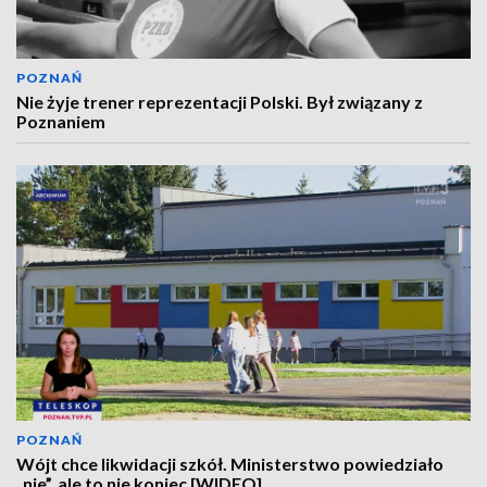
POZNAŃ
Nie żyje trener reprezentacji Polski. Był związany z
Poznaniem
POZNAŃ
Wójt chce likwidacji szkół. Ministerstwo powiedziało
„nie”, ale to nie koniec [WIDEO]