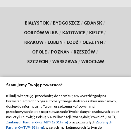
BIAŁYSTOK
/
BYDGOSZCZ
/
GDAŃSK
/
GORZÓW WLKP.
/
KATOWICE
/
KIELCE
/
KRAKÓW
/
LUBLIN
/
ŁÓDŹ
/
OLSZTYN
/
OPOLE
/
POZNAŃ
/
RZESZÓW
/
SZCZECIN
/
WARSZAWA
/
WROCŁAW
Szanujemy Twoją prywatność
Dołącz do nas:
Kliknij "Akceptuję i przechodzę do serwisu", aby wyrazić zgody na
korzystanie z technologii automatycznego śledzenia i zbierania danych,
TVP
dostęp do informacji na Twoim urządzeniu końcowym i ich
Abonament TVP
przechowywanie oraz na przetwarzanie Twoich danych osobowych przez
Regulamin TVP
nas, czyli Telewizję Polską S.A. w likwidacji (zwaną dalej również „TVP”),
Emisja w TVP
Zaufanych Partnerów z IAB* (1201 firm)
oraz pozostałych
Zaufanych
Polityka prywatności
Partnerów TVP (93 firm)
, w celach marketingowych (w tym do
Centrum informacji TVP