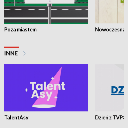
Poza miastem
Nowoczesna 
INNE
TalentAsy
Dzień z TVP3