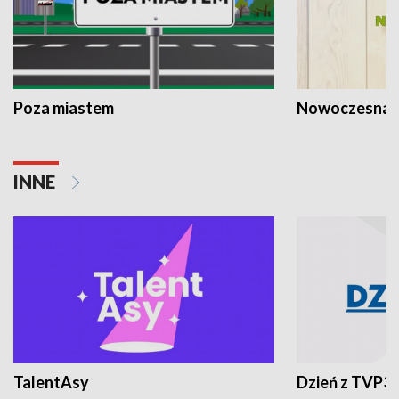
Poza miastem
Nowoczesna 
INNE
TalentAsy
Dzień z TVP3