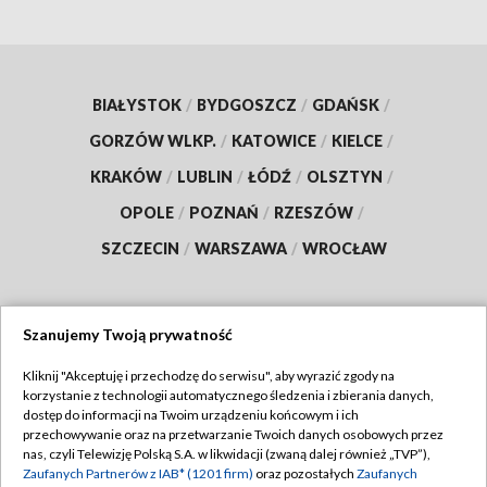
BIAŁYSTOK
/
BYDGOSZCZ
/
GDAŃSK
/
GORZÓW WLKP.
/
KATOWICE
/
KIELCE
/
KRAKÓW
/
LUBLIN
/
ŁÓDŹ
/
OLSZTYN
/
OPOLE
/
POZNAŃ
/
RZESZÓW
/
SZCZECIN
/
WARSZAWA
/
WROCŁAW
Szanujemy Twoją prywatność
Dołącz do nas:
Kliknij "Akceptuję i przechodzę do serwisu", aby wyrazić zgody na
korzystanie z technologii automatycznego śledzenia i zbierania danych,
TVP
dostęp do informacji na Twoim urządzeniu końcowym i ich
Abonament TVP
przechowywanie oraz na przetwarzanie Twoich danych osobowych przez
Regulamin TVP
nas, czyli Telewizję Polską S.A. w likwidacji (zwaną dalej również „TVP”),
Emisja w TVP
Zaufanych Partnerów z IAB* (1201 firm)
oraz pozostałych
Zaufanych
Polityka prywatności