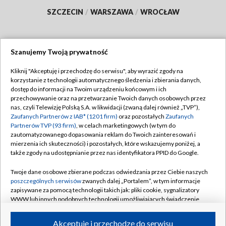
SZCZECIN
/
WARSZAWA
/
WROCŁAW
Szanujemy Twoją prywatność
Dołącz do nas:
Kliknij "Akceptuję i przechodzę do serwisu", aby wyrazić zgody na
korzystanie z technologii automatycznego śledzenia i zbierania danych,
TVP
dostęp do informacji na Twoim urządzeniu końcowym i ich
Abonament TVP
przechowywanie oraz na przetwarzanie Twoich danych osobowych przez
Regulamin TVP
nas, czyli Telewizję Polską S.A. w likwidacji (zwaną dalej również „TVP”),
Emisja w TVP
Polityka prywatności
Zaufanych Partnerów z IAB* (1201 firm)
oraz pozostałych
Zaufanych
Partnerów TVP (93 firm)
, w celach marketingowych (w tym do
Centrum informacji TVP
Moje zgody
zautomatyzowanego dopasowania reklam do Twoich zainteresowań i
mierzenia ich skuteczności) i pozostałych, które wskazujemy poniżej, a
Naziemna Telewizja Cyfrowa
Pomoc
także zgody na udostępnianie przez nas identyfikatora PPID do Google.
Sklep TVP
Biuro reklamy
Twoje dane osobowe zbierane podczas odwiedzania przez Ciebie naszych
Rada Programowa
Kontakt
poszczególnych serwisów
zwanych dalej „Portalem”, w tym informacje
zapisywane za pomocą technologii takich jak: pliki cookie, sygnalizatory
System NOS
WWW lub innych podobnych technologii umożliwiających świadczenie
dopasowanych i bezpiecznych usług, personalizację treści oraz reklam,
Informacje o nadawcy
Kanały
udostępnianie funkcji mediów społecznościowych oraz analizowanie
Akceptuję i przechodzę do serwisu