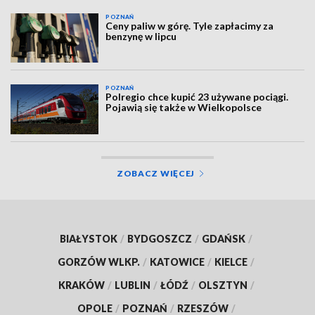
POZNAŃ
Ceny paliw w górę. Tyle zapłacimy za
benzynę w lipcu
POZNAŃ
Polregio chce kupić 23 używane pociągi.
Pojawią się także w Wielkopolsce
ZOBACZ WIĘCEJ
BIAŁYSTOK
/
BYDGOSZCZ
/
GDAŃSK
/
GORZÓW WLKP.
/
KATOWICE
/
KIELCE
/
KRAKÓW
/
LUBLIN
/
ŁÓDŹ
/
OLSZTYN
/
OPOLE
/
POZNAŃ
/
RZESZÓW
/