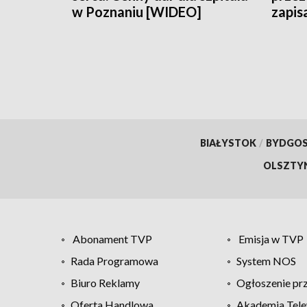
w Poznaniu [WIDEO]
zapis
BIAŁYSTOK
/
BYDGO
OLSZTY
Abonament TVP
Emisja w TVP
Rada Programowa
System NOS
Biuro Reklamy
Ogłoszenie pr
Oferta Handlowa
Akademia Tele