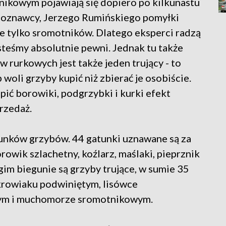
kowym pojawiają się dopiero po kilkunastu
boznawcy, Jerzego Rumińskiego pomyłki
nie tylko sromotników. Dlatego eksperci radzą
esteśmy absolutnie pewni. Jednak tu także
rurkowych jest także jeden trujący - to
woli grzyby kupić niż zbierać je osobiście.
pić borowiki, podgrzybki i kurki efekt
rzedaż.
unków grzybów. 44 gatunki uznawane są za
orowik szlachetny, koźlarz, maślaki, pieprznik
gim biegunie są grzyby trujące, w sumie 35
 krowiaku podwiniętym, lisówce
ym i muchomorze sromotnikowym.