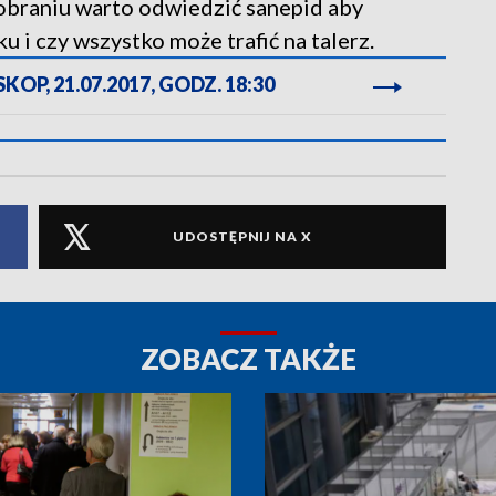
bobraniu warto odwiedzić sanepid aby
 i czy wszystko może trafić na talerz.
OP, 21.07.2017, GODZ. 18:30
UDOSTĘPNIJ NA X
ZOBACZ TAKŻE