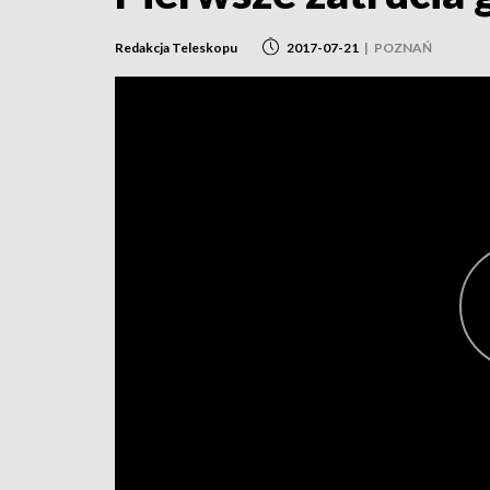
Redakcja Teleskopu
2017-07-21
|
POZNAŃ