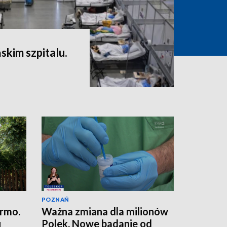
skim szpitalu.
POZNAŃ
armo.
Ważna zmiana dla milionów
u
Polek. Nowe badanie od