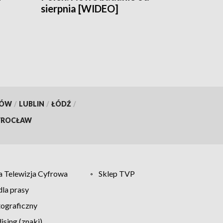
sierpnia [WIDEO]
KÓW
/
LUBLIN
/
ŁÓDŹ
/
ROCŁAW
 Telewizja Cyfrowa
Sklep TVP
la prasy
tograficzny
sing (znaki)