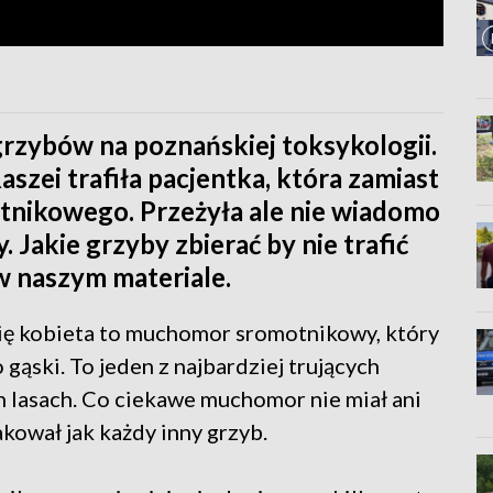
grzybów na poznańskiej toksykologii.
aszei trafiła pacjentka, która zamiast
nikowego. Przeżyła ale nie wiadomo
 Jakie grzyby zbierać by nie trafić
w naszym materiale.
 się kobieta to muchomor sromotnikowy, który
ąski. To jeden z najbardziej trujących
h lasach. Co ciekawe muchomor nie miał ani
ował jak każdy inny grzyb.