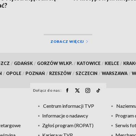
ać?
ZOBACZ WIĘCEJ
SZCZ
/
GDAŃSK
/
GORZÓW WLKP.
/
KATOWICE
/
KIELCE
/
KRA
N
/
OPOLE
/
POZNAŃ
/
RZESZÓW
/
SZCZECIN
/
WARSZAWA
/
W
Dołącz do nas:
Centrum informacji TVP
Naziemna
Informacje o nadawcy
Program d
zetargowe
Zgłoś program (ROPAT)
Serwis fo
wizyjna
Kariera w TVP
Merchandi