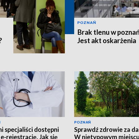
POZNAŃ
Brak tlenu w poznań
?
Jest akt oskarżenia
Ń
POZNAŃ
i specjaliści dostępni
Sprawdź zdrowie za d
e-rejestrację. Jak się
W nietypowym miejsc