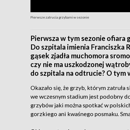
Pierwsze zatrucia grzybami w sezonie
Pierwsza w tym sezonie ofiara 
Do szpitala imienia Franciszka R
gąsek zjadła muchomora sromot
czy nie ma uszkodzonej wątroby.
do szpitala na odtrucie? O tym 
Okazało się, że grzyb, którym zatruła
we wczesnym stadium jest podobny do g
grzybów jaki można spotkać w polskic
gorzkiego ani kwaśnego posmaku. Smak