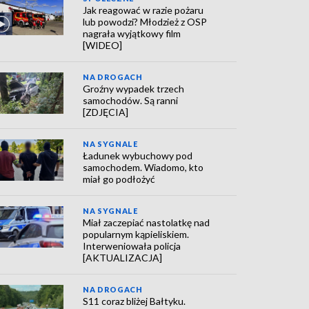
Jak reagować w razie pożaru
lub powodzi? Młodzież z OSP
nagrała wyjątkowy film
[WIDEO]
NA DROGACH
Groźny wypadek trzech
samochodów. Są ranni
[ZDJĘCIA]
NA SYGNALE
Ładunek wybuchowy pod
samochodem. Wiadomo, kto
miał go podłożyć
NA SYGNALE
Miał zaczepiać nastolatkę nad
popularnym kąpieliskiem.
Interweniowała policja
[AKTUALIZACJA]
NA DROGACH
S11 coraz bliżej Bałtyku.