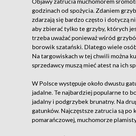
Objawy zatrucia muchomorem sromotni
godzinach od spożycia. Zdaniem grzy
zdarzają się bardzo często i dotyczą 
aby zbierać tylko te grzyby, których j
trzeba uważać ponieważ wśród grzybów 
borowik szatański. Dlatego wiele osób 
Na targowiskach w tej chwili można ku
sprzedawcy muszą mieć atest na ich sp
W Polsce występuje około dwustu gat
jadalne. Te najbardziej popularne to b
jadalny i podgrzybek brunatny. Na dru
gatunków. Najczęstsze zatrucia są po
pomarańczowej, muchomorze plamist