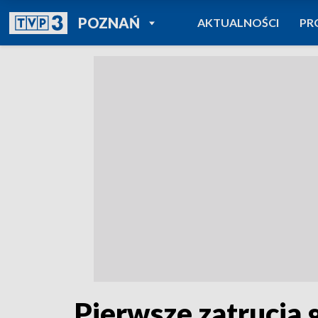
POWRÓT DO
POZNAŃ
AKTUALNOŚCI
PR
TVP REGIONY
Pierwsze zatrucia 